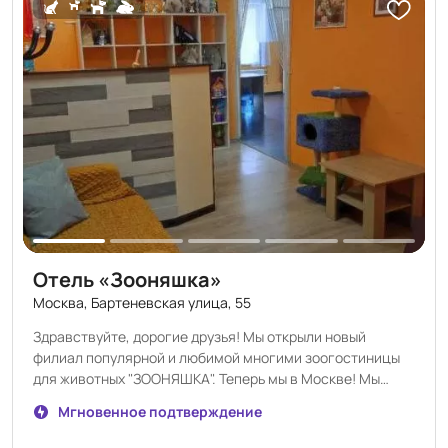
номера специально для собак. В каждом номере есть
удобные кроватки, система - вентиляции, отопление и
миски. Наш отель — семейный. Мы с мужем заботимся о
каждом питомце, как о собственном. Благодаря этому в
"Счастливых Мечтателях" царит тёплая и дружелюбная
атмосфера, и ваш питомец будет чувствовать себя как
дома.
Отель «Зооняшка»
Москва, Бартеневская улица, 55
Здравствуйте, дорогие друзья! Мы открыли новый
филиал популярной и любимой многими зоогостиницы
для животных "ЗООНЯШКА". Теперь мы в Москве! Мы
рады принять Ваших милых няшек, окружить их любовью
Мгновенное подтверждение
и заботой. Тем, кто не успеет забронировать в новом
отеле, постараемся подобрать номера в основном