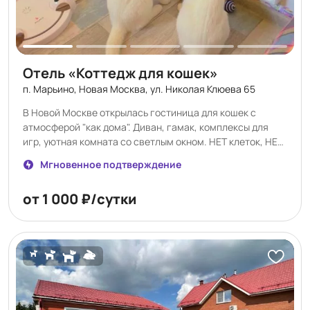
Отель «Коттедж для кошек»
п. Марьино, Новая Москва, ул. Николая Клюева 65
В Новой Москве открылась гостиница для кошек с
атмосферой "как дома". Диван, гамак, комплексы для
игр, уютная комната со светлым окном. НЕТ клеток, НЕТ
аквариумов, НЕТ других кошек. Кошки — ценители
Мгновенное подтверждение
комфорта. www.cottedgecat.ru
от 1 000 ₽/сутки