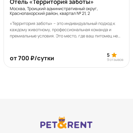
Отель «Территория заботы»
Москва, Троицкий административный округ,
Краснопахорский район, квартал № 21, 2
«Территория заботы» – это индивидуальный подход к
каждому животному, профессиональная команда и
премиальные условия. Это место, где ваш питомец не
только может остаться на время, но и укрепить
здоровье, научиться чему-то новому, навести красоту
или насладиться SPA-процедурами. В нашем отеле вы
5
от 700 ₽/сутки
9 отзывов
можете подготовить питомца к выставке, а также
арендовать помещения для проведения мастер-
классов, лекций, соревнований и конкурсов.