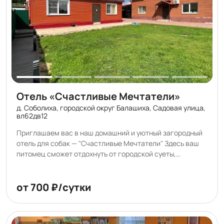
Отель «Счастливые Мечтатели»
д. Соболиха, городской округ Балашиха, Садовая улица,
вл62дв12
Приглашаем вас в наш домашний и уютный загородный
отель для собак — "Счастливые Мечтатели" Здесь ваш
питомец сможет отдохнуть от городской суеты,
насладиться свежим воздухом и почувствовать себя
окружённым заботой и любовью. При желании ваш
четвероногий друг сможет завести новых друзей. Мы
от 700 ₽/сутки
понимаем, насколько важно для вас, чтобы ваш питомец
чувствовал себя в безопасности и комфорте, пока вы в
отъезде. Поэтому мы оборудовали просторные и уютные