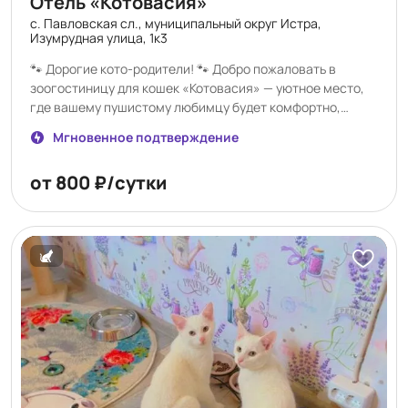
Отель «Котовасия»
с. Павловская сл., муниципальный округ Истра,
Изумрудная улица, 1к3
🐾 Дорогие кото-родители! 🐾 Добро пожаловать в
зоогостиницу для кошек «Котовасия» — уютное место,
где вашему пушистому любимцу будет комфортно,
спокойно и безопасно, пока вы в отъезде 🐱💛 ✨ У нас: 🏡
Мгновенное подтверждение
Просторные и чистые номера 🍽 Индивидуальный подход
к питанию 🎾 Игры, забота и внимание каждый день 📸
от 800 ₽/сутки
Фото- и видеоотчёты для хозяев 📅 Открыто
бронирование на майские праздники! Если вы
планируете поездку — самое время забронировать
место для вашего хвостика заранее, чтобы быть
спокойными за его отдых 😻 «Котовасия» — как дома,
только с ещё большим количеством мурчания 🐾