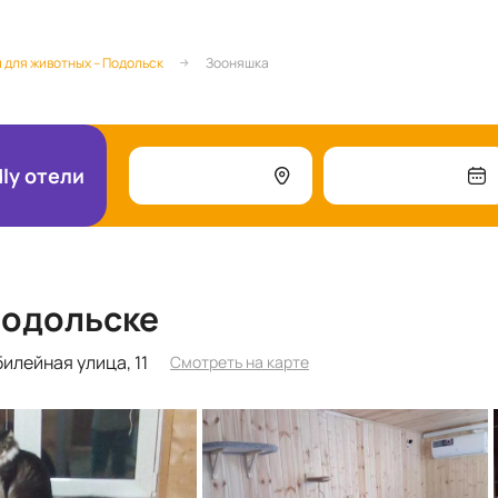
 для животных – Подольск
Зооняшка
dly отели
Подольске
илейная улица, 11
Смотреть на карте