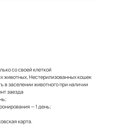
олько со своей клеткой
ых животных, Нестерилизованных кошек
ть в заселении животного при наличии
ент заезда
нь;
онирования — 1 день;
овская карта.