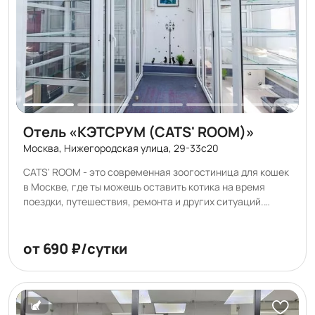
Отель «КЭТСРУМ (CATS' ROOM)»
Москва, Нижегородская улица, 29-33с20
CATS' ROOM - это современная зоогостиница для кошек
в Москве, где ты можешь оставить котика на время
поездки, путешествия, ремонта и других ситуаций.
Котоотель Кэтсрум успешно работает с 2018 года. А еще
гостиница для животных CATS' ROOM это: •
Комфортные, большие и безопасные индивидуальные
от 690 ₽/сутки
еврономера • 4 вида номеров, рассчитанных на разный
бюджет и характеры хвостатых • В каждом номере от 2
до 4 уровней для вертикального перемещения котиков •
Видеонаблюдение для владельцев 24/7, уже входит в