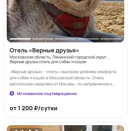
Отель «Верные друзья»
Московская область, Ленинский городской округ,
Верные друзья отель для собак и кошек
«Верные друзья» - отель с высоким уровнем комфорта
для собак и кошек в Московской области. Отель
расположен недалеко от Москвы , по направлению к
аэропорту Домодедово , 19 км от МКАД , д. Андреевское .
Мгновенное подтверждение
Отель занимает земельный участок площадью - 0,6 га ,
имеет 3 большие площадки для выгула , где ваш
от 1 200 ₽/сутки
питомец может погулять и поиграть. 50 номеров для
собак 6 номеров для кошек