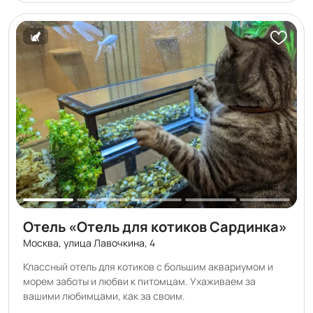
не видят друг друга, что снижает уровень стресса во
время пребывания в зоогостинице. У нас Вы не найдете
ничего, что может повредить здоровью Вашего питомца
— только удобные и продуманные решения!
Отель «Отель для котиков Сардинка»
Москва, улица Лавочкина, 4
Классный отель для котиков с большим аквариумом и
морем заботы и любви к питомцам. Ухаживаем за
вашими любимцами, как за своим.