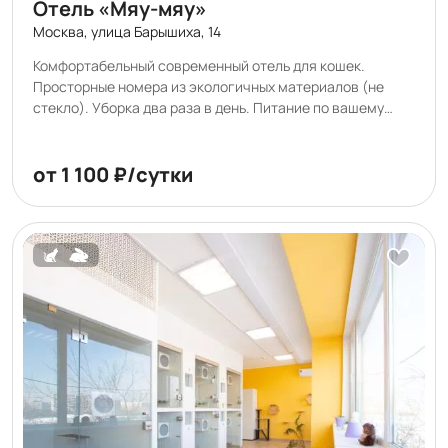
Отель «Мяу-мяу»
Москва, улица Барышиха, 14
Комфортабельный современный отель для кошек.
Просторные номера из экологичных материалов (не
стекло). Уборка два раза в день. Питание по вашему
графику. Видеонаблюдение 24/7. Большая зона выгула.
Игры и общение с заботливыми котонянями. Регулярные
фото и видеоотчеты. Принимаем здоровых котиков с
от 1 100 ₽/сутки
паспортами и прививками.