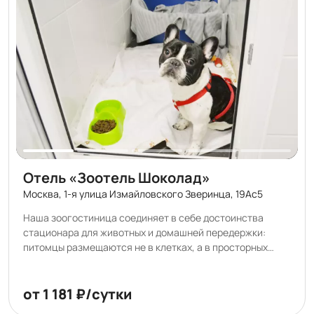
Отель «Зоотель Шоколад»
Москва, 1-я улица Измайловского Зверинца, 19Ас5
Наша зоогостиница соединяет в себе достоинства
стационара для животных и домашней передержки:
питомцы размещаются не в клетках, а в просторных
боксах, отделка которых поддается многократным
обработкам самыми сильными дезсредствами. После
каждого гостя боксы тщательно моются и кварцуются.
от 1 181 ₽/сутки
Планировка номеров предусмотрена так, что животные