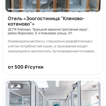
Отель «Зоогостиница "Кленово-
котеново"»
ДСПК Клёново, Троицкий административный округ,
район Вороново, 6-я Кленовая улица, 211
Индивидуальные боксы, специально разработанные с
учетом потребностей кошек, в проживание входит
комкующийся наполнитель, бутилированная питьевая
вода из природного источника, ежедневная 2-х разовая
влажная уборка, обработка воздуха рециркулятором,
высокие стандарты чистоты. Фото-видео отчеты.
от 500 ₽/сутки
Игровая зона. Организуем удобный бережный трансфер.
Проживающие в гостинице животные не контактируют
друг с другом.