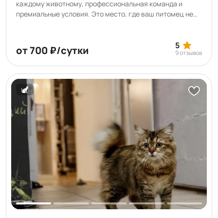
каждому животному, профессиональная команда и
премиальные условия. Это место, где ваш питомец не
только может остаться на время, но и укрепить
здоровье, научиться чему-то новому, навести красоту
или насладиться SPA-процедурами. В нашем отеле вы
5
от 700 ₽/сутки
9 отзывов
можете подготовить питомца к выставке, а также
арендовать помещения для проведения мастер-
классов, лекций, соревнований и конкурсов.