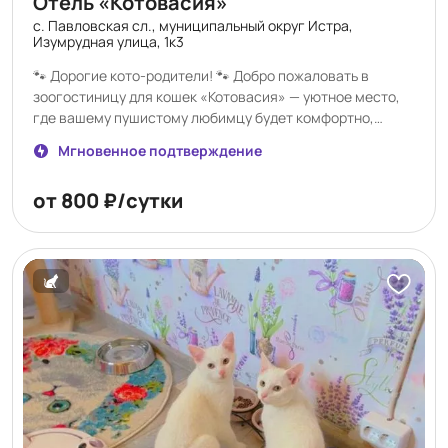
Отель «Котовасия»
с. Павловская сл., муниципальный округ Истра,
Изумрудная улица, 1к3
🐾 Дорогие кото-родители! 🐾 Добро пожаловать в
зоогостиницу для кошек «Котовасия» — уютное место,
где вашему пушистому любимцу будет комфортно,
спокойно и безопасно, пока вы в отъезде 🐱💛 ✨ У нас: 🏡
Мгновенное подтверждение
Просторные и чистые номера 🍽 Индивидуальный подход
к питанию 🎾 Игры, забота и внимание каждый день 📸
от 800 ₽/сутки
Фото- и видеоотчёты для хозяев 📅 Открыто
бронирование на майские праздники! Если вы
планируете поездку — самое время забронировать
место для вашего хвостика заранее, чтобы быть
спокойными за его отдых 😻 «Котовасия» — как дома,
только с ещё большим количеством мурчания 🐾