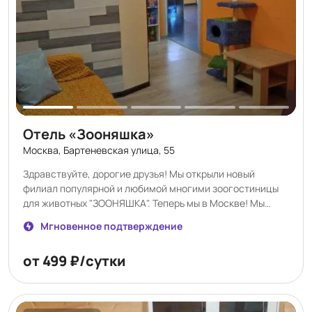
Отель «Зооняшка»
Москва, Бартеневская улица, 55
Здравствуйте, дорогие друзья! Мы открыли новый
филиал популярной и любимой многими зоогостиницы
для животных "ЗООНЯШКА". Теперь мы в Москве! Мы
рады принять Ваших милых няшек, окружить их любовью
Мгновенное подтверждение
и заботой. Тем, кто не успеет забронировать в новом
отеле, постараемся подобрать номера в основном
от 499 ₽/сутки
загородном отеле, в котором собачки могут резвиться
целый день на открытом воздухе на своей территории!
Договор на вет обслуживание с ветеринарной клиникой.
Принимаем кошек/собачек с вет паспортами,