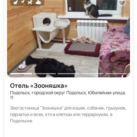
прививками (либо свежие анализы на инфекции) ,
обработанные от глистов и паразитов. 🐱🐶🐧 Добро
пожаловать, милые няшки! 🤗
Отель «Зооняшка»
Подольск, городской округ Подольск, Юбилейная улица,
11
Зоогостиница "Зооняшка" для кошек, собачек, грызунов,
пернатых и всех, кто в клетках или террариумах, в
Подольске.