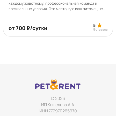
каждому животному, профессиональная команда и
премиальные условия. Это место, где ваш питомец не
только может остаться на время, но и укрепить
здоровье, научиться чему-то новому, навести красоту
или насладиться SPA-процедурами. В нашем отеле вы
5
от 700 ₽/сутки
9 отзывов
можете подготовить питомца к выставке, а также
арендовать помещения для проведения мастер-
классов, лекций, соревнований и конкурсов.
© 2026
ИП Кошелева А.А.
ИНН 772970265970