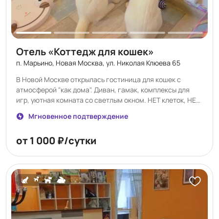
Отель «Коттедж для кошек»
п. Марьино, Новая Москва, ул. Николая Клюева 65
В Новой Москве открылась гостиница для кошек с
атмосферой "как дома". Диван, гамак, комплексы для
игр, уютная комната со светлым окном. НЕТ клеток, НЕТ
аквариумов, НЕТ других кошек. Кошки — ценители
Мгновенное подтверждение
комфорта. www.cottedgecat.ru
от 1 000 ₽/сутки