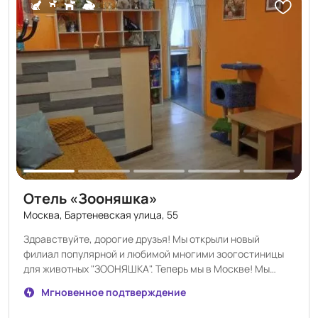
номера специально для собак. В каждом номере есть
удобные кроватки, система - вентиляции, отопление и
миски. Наш отель — семейный. Мы с мужем заботимся о
каждом питомце, как о собственном. Благодаря этому в
"Счастливых Мечтателях" царит тёплая и дружелюбная
атмосфера, и ваш питомец будет чувствовать себя как
дома.
Отель «Зооняшка»
Москва, Бартеневская улица, 55
Здравствуйте, дорогие друзья! Мы открыли новый
филиал популярной и любимой многими зоогостиницы
для животных "ЗООНЯШКА". Теперь мы в Москве! Мы
рады принять Ваших милых няшек, окружить их любовью
Мгновенное подтверждение
и заботой. Тем, кто не успеет забронировать в новом
отеле, постараемся подобрать номера в основном