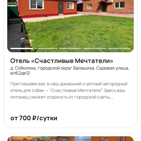
Отель «Счастливые Мечтатели»
д. Соболиха, городской округ Балашиха, Садовая улица,
вл62дв12
Приглашаем вас в наш домашний и уютный загородный
отель для собак — "Счастливые Мечтатели" Здесь ваш
питомец сможет отдохнуть от городской суеты,
насладиться свежим воздухом и почувствовать себя
окружённым заботой и любовью. При желании ваш
четвероногий друг сможет завести новых друзей. Мы
от 700 ₽/сутки
понимаем, насколько важно для вас, чтобы ваш питомец
чувствовал себя в безопасности и комфорте, пока вы в
отъезде. Поэтому мы оборудовали просторные и уютные