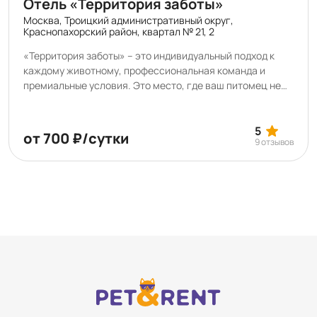
Отель «Территория заботы»
Москва, Троицкий административный округ,
Краснопахорский район, квартал № 21, 2
«Территория заботы» – это индивидуальный подход к
каждому животному, профессиональная команда и
премиальные условия. Это место, где ваш питомец не
только может остаться на время, но и укрепить
здоровье, научиться чему-то новому, навести красоту
или насладиться SPA-процедурами. В нашем отеле вы
5
от 700 ₽/сутки
9 отзывов
можете подготовить питомца к выставке, а также
арендовать помещения для проведения мастер-
классов, лекций, соревнований и конкурсов.