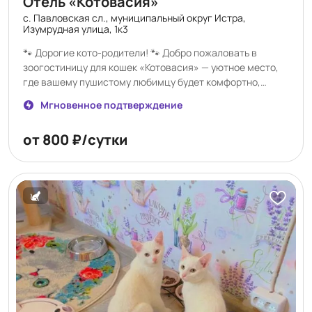
Отель «Котовасия»
с. Павловская сл., муниципальный округ Истра,
Изумрудная улица, 1к3
🐾 Дорогие кото-родители! 🐾 Добро пожаловать в
зоогостиницу для кошек «Котовасия» — уютное место,
где вашему пушистому любимцу будет комфортно,
спокойно и безопасно, пока вы в отъезде 🐱💛 ✨ У нас: 🏡
Мгновенное подтверждение
Просторные и чистые номера 🍽 Индивидуальный подход
к питанию 🎾 Игры, забота и внимание каждый день 📸
от 800 ₽/сутки
Фото- и видеоотчёты для хозяев 📅 Открыто
бронирование на майские праздники! Если вы
планируете поездку — самое время забронировать
место для вашего хвостика заранее, чтобы быть
спокойными за его отдых 😻 «Котовасия» — как дома,
только с ещё большим количеством мурчания 🐾