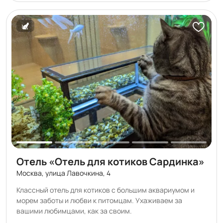
не видят друг друга, что снижает уровень стресса во
время пребывания в зоогостинице. У нас Вы не найдете
ничего, что может повредить здоровью Вашего питомца
— только удобные и продуманные решения!
Отель «Отель для котиков Сардинка»
Москва, улица Лавочкина, 4
Классный отель для котиков с большим аквариумом и
морем заботы и любви к питомцам. Ухаживаем за
вашими любимцами, как за своим.