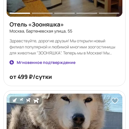
Дружелюбный и внимательный персонал 4. Приемлемые
цены 5. Чистота 6. Микроклимат 7. Надежность 8.
Профилактика заболеваний 9. Уют 10. Зоотакси 11.
Служба психологического комфорта Мы ждем Вас и
Отель «Зооняшка»
Ваших питомцев в гости 🥰
Москва, Бартеневская улица, 55
Здравствуйте, дорогие друзья! Мы открыли новый
филиал популярной и любимой многими зоогостиницы
для животных "ЗООНЯШКА". Теперь мы в Москве! Мы
рады принять Ваших милых няшек, окружить их любовью
Мгновенное подтверждение
и заботой. Тем, кто не успеет забронировать в новом
отеле, постараемся подобрать номера в основном
от 499 ₽/сутки
загородном отеле, в котором собачки могут резвиться
целый день на открытом воздухе на своей территории!
Договор на вет обслуживание с ветеринарной клиникой.
Принимаем кошек/собачек с вет паспортами,
прививками (либо свежие анализы на инфекции) ,
обработанные от глистов и паразитов. 🐱🐶🐧 Добро
пожаловать, милые няшки! 🤗