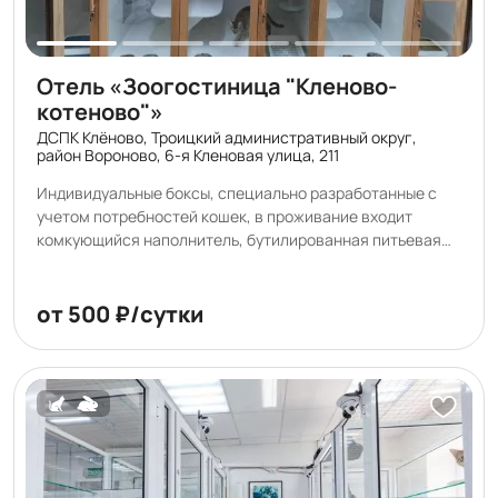
Отель «Зоогостиница "Кленово-
котеново"»
ДСПК Клёново, Троицкий административный округ,
район Вороново, 6-я Кленовая улица, 211
Индивидуальные боксы, специально разработанные с
учетом потребностей кошек, в проживание входит
комкующийся наполнитель, бутилированная питьевая
вода из природного источника, ежедневная 2-х разовая
влажная уборка, обработка воздуха рециркулятором,
высокие стандарты чистоты. Фото-видео отчеты.
от 500 ₽/сутки
Игровая зона. Организуем удобный бережный трансфер.
Проживающие в гостинице животные не контактируют
друг с другом.