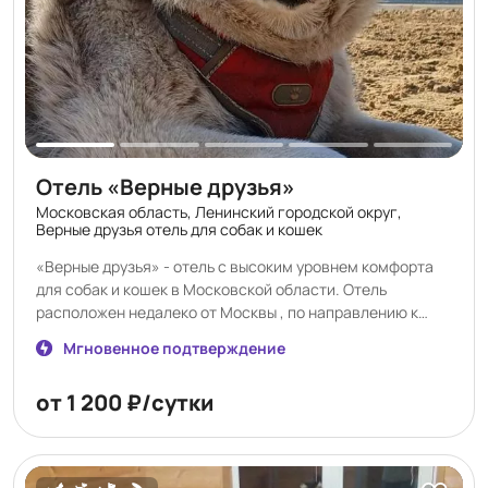
Отель «Верные друзья»
Московская область, Ленинский городской округ,
Верные друзья отель для собак и кошек
«Верные друзья» - отель с высоким уровнем комфорта
для собак и кошек в Московской области. Отель
расположен недалеко от Москвы , по направлению к
аэропорту Домодедово , 19 км от МКАД , д. Андреевское .
Мгновенное подтверждение
Отель занимает земельный участок площадью - 0,6 га ,
имеет 3 большие площадки для выгула , где ваш
от 1 200 ₽/сутки
питомец может погулять и поиграть. 50 номеров для
собак 6 номеров для кошек