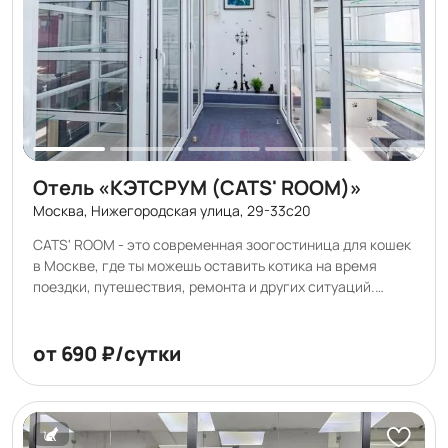
Отель «КЭТСРУМ (CATS' ROOM)»
Москва, Нижегородская улица, 29-33с20
CATS' ROOM - это современная зоогостиница для кошек
в Москве, где ты можешь оставить котика на время
поездки, путешествия, ремонта и других ситуаций.
Котоотель Кэтсрум успешно работает с 2018 года. А еще
гостиница для животных CATS' ROOM это: •
Комфортные, большие и безопасные индивидуальные
от 690 ₽/сутки
еврономера • 4 вида номеров, рассчитанных на разный
бюджет и характеры хвостатых • В каждом номере от 2
до 4 уровней для вертикального перемещения котиков •
Видеонаблюдение для владельцев 24/7, уже входит в