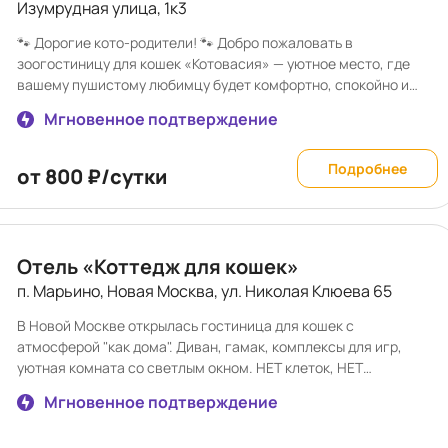
Изумрудная улица, 1к3
🐾 Дорогие кото-родители! 🐾 Добро пожаловать в
зоогостиницу для кошек «Котовасия» — уютное место, где
вашему пушистому любимцу будет комфортно, спокойно и
безопасно, пока вы в отъезде 🐱💛 ✨ У нас: 🏡 Просторные и
Мгновенное подтверждение
чистые номера 🍽 Индивидуальный подход к питанию 🎾 Игры,
забота и внимание каждый день 📸 Фото- и видеоотчёты для
хозяев 📅 Открыто бронирование на майские праздники! Если
Подробнее
от 800 ₽/сутки
вы планируете поездку — самое время забронировать место
для вашего хвостика заранее, чтобы быть спокойными за его
отдых 😻 «Котовасия» — как дома, только с ещё большим
количеством мурчания 🐾
Отель «Коттедж для кошек»
п. Марьино, Новая Москва, ул. Николая Клюева 65
В Новой Москве открылась гостиница для кошек с
атмосферой "как дома". Диван, гамак, комплексы для игр,
уютная комната со светлым окном. НЕТ клеток, НЕТ
аквариумов, НЕТ других кошек. Кошки — ценители комфорта.
Мгновенное подтверждение
www.cottedgecat.ru