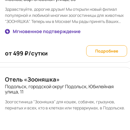
этому в "Счастливых Мечтателях" царит тёплая и
дружелюбная атмосфера, и ваш питомец будет чувствовать
Здравствуйте, дорогие друзья! Мы открыли новый филиал
себя как дома.
популярной и любимой многими зоогостиницы для животных
"ЗООНЯШКА". Теперь мы в Москве! Мы рады принять Ваших
милых няшек, окружить их любовью и заботой. Тем, кто не
Мгновенное подтверждение
успеет забронировать в новом отеле, постараемся подобрать
номера в основном загородном отеле, в котором собачки
могут резвиться целый день на открытом воздухе на своей
Подробнее
территории! Договор на вет обслуживание с ветеринарной
от 499 ₽/сутки
клиникой. Принимаем кошек/собачек с вет паспортами,
прививками (либо свежие анализы на инфекции) ,
обработанные от глистов и паразитов. 🐱🐶🐧 Добро
пожаловать, милые няшки! 🤗
Отель «Зооняшка»
Подольск, городской округ Подольск, Юбилейная
улица, 11
Зоогостиница "Зооняшка" для кошек, собачек, грызунов,
пернатых и всех, кто в клетках или террариумах, в Подольске.