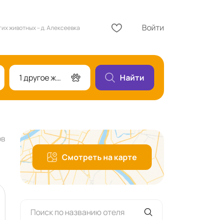
Войти
гих животных – д. Алексеевка
1 другое животное, 1 номер
Найти
ов
Смотреть на карте