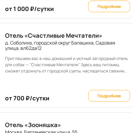
Подробнее
от 1 000 ₽/сутки
Отель «Счастливые Мечтатели»
д. Соболиха, городской округ Балашиха, Садовая
улица, вл62дв12
Приглашаем вас в наш домашний и уютный загородный отель
для собак — "Счастливые Мечтатели" Здесь ваш питомец
сможет отдохнуть от городской суеты, насладиться свежим
воздухом и почувствовать себя окружённым заботой и
любовью. При желании ваш четвероногий друг сможет
завести новых друзей. Мы понимаем, насколько важно для
вас, чтобы ваш питомец чувствовал себя в безопасности и
Подробнее
от 700 ₽/сутки
комфорте, пока вы в отъезде. Поэтому мы оборудовали
просторные и уютные номера специально для собак. В каждом
номере есть удобные кроватки, система - вентиляции,
отопление и миски. Наш отель — семейный. Мы с мужем
Отель «Зооняшка»
заботимся о каждом питомце, как о собственном. Благодаря
Москва, Бартеневская улица, 55