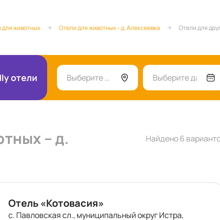
 для животных
Отели для животных – д. Алексеевка
Отели для дру
dly отели
Выберите город
Выберите даты
тных – д.
Найдено 6 вариант
Отель «Котовасия»
с. Павловская сл., муниципальный округ Истра,