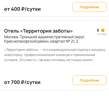
Подробнее
от 400 ₽/сутки
Отель «Территория заботы»
5
1 отзыв
Москва, Троицкий административный округ,
Краснопахорский район, квартал № 21, 2
«Территория заботы» – это индивидуальный подход к каждому
животному, профессиональная команда и премиальные
условия. Это место, где ваш питомец не только может
остаться на время, но и укрепить здоровье, научиться чему-то
новому, навести красоту или насладиться SPA-процедурами.
В нашем отеле вы можете подготовить питомца к выставке, а
также арендовать помещения для проведения мастер-
Подробнее
от 700 ₽/сутки
классов, лекций, соревнований и конкурсов.