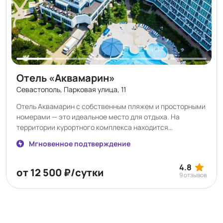
Отель «Аквамарин»
Севастополь, Парковая улица, 11
Отель Аквамарин с собственным пляжем и просторными
номерами — это идеальное место для отдыха. На
территории курортного комплекса находится
единственный в Севастополе аквапарк Зурбаган,
Мгновенное подтверждение
детский центр Аквамания, Медицинский центр здоровья
Аквамарин с новейшим оборудованием, 4
4.8
концептуальных ресторана, конференц-зал и многое
от 12 500 ₽/сутки
9 отзывов
другое! Мы всегда рады принять Вас и Ваших
четвероногих друзей