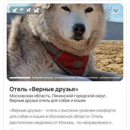
Принимаем кошек/собачек с вет паспортами,
прививками (либо свежие анализы на инфекции) ,
обработанные от глистов и паразитов. 🐱🐶🐧 Добро
пожаловать, милые няшки! 🤗
Отель «Верные друзья»
Московская область, Ленинский городской округ,
Верные друзья отель для собак и кошек
«Верные друзья» - отель с высоким уровнем комфорта
для собак и кошек в Московской области. Отель
расположен недалеко от Москвы , по направлению к
аэропорту Домодедово , 19 км от МКАД , д. Андреевское .