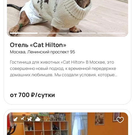
Отель «Cat Hilton»
Москва, Ленинский проспект 95
Гостиница для животных «Cat Hilton» В Москве, это
совершенно новый подход, к временной передержке
домашних любимцев. Мы создали условия, которые
соответствуют самым высоким требованиям
заботливых хозяев. Каждая мелочь отображает нашу
любовь и преданность к Вашим питомцам. Гостинца для
от 700 ₽/сутки
кошек «Cat Hilton» оснащена следующими системами
безопасности: • Индивидуальное видеонаблюдение. •
Видеонаблюдение периметра отеля. • Охранная
сигнализация. • Пожарная сигнализация с системой
дымоудаления • Контроль доступа. Мы так же оснастили
«Cat Hilton» • Безопасной системой очистки воздуха (