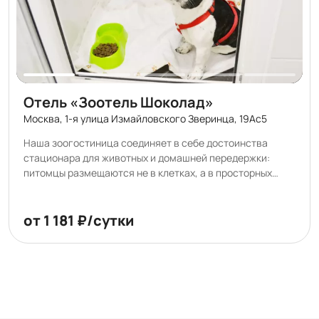
Отель «Зоотель Шоколад»
Москва, 1-я улица Измайловского Зверинца, 19Ас5
Наша зоогостиница соединяет в себе достоинства
стационара для животных и домашней передержки:
питомцы размещаются не в клетках, а в просторных
боксах, отделка которых поддается многократным
обработкам самыми сильными дезсредствами. После
каждого гостя боксы тщательно моются и кварцуются.
от 1 181 ₽/сутки
Планировка номеров предусмотрена так, что животные
не видят друг друга, что снижает уровень стресса во
время пребывания в зоогостинице. У нас Вы не найдете
ничего, что может повредить здоровью Вашего питомца
— только удобные и продуманные решения!