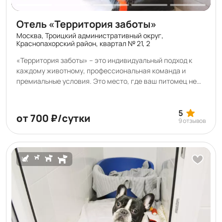
Отель «Территория заботы»
Москва, Троицкий административный округ,
Краснопахорский район, квартал № 21, 2
«Территория заботы» – это индивидуальный подход к
каждому животному, профессиональная команда и
премиальные условия. Это место, где ваш питомец не
только может остаться на время, но и укрепить
здоровье, научиться чему-то новому, навести красоту
или насладиться SPA-процедурами. В нашем отеле вы
5
от 700 ₽/сутки
9 отзывов
можете подготовить питомца к выставке, а также
арендовать помещения для проведения мастер-
классов, лекций, соревнований и конкурсов.