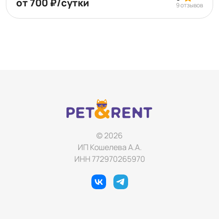
от 700 ₽/сутки
9 отзывов
можете подготовить питомца к выставке, а также
арендовать помещения для проведения мастер-
классов, лекций, соревнований и конкурсов.
© 2026
ИП Кошелева А.А.
ИНН 772970265970