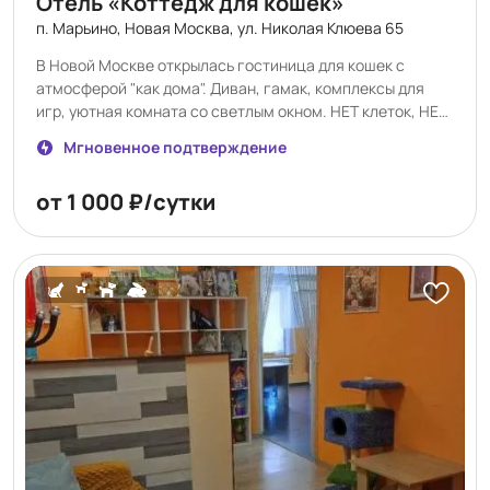
Отель «Коттедж для кошек»
п. Марьино, Новая Москва, ул. Николая Клюева 65
В Новой Москве открылась гостиница для кошек с
атмосферой "как дома". Диван, гамак, комплексы для
игр, уютная комната со светлым окном. НЕТ клеток, НЕТ
аквариумов, НЕТ других кошек. Кошки — ценители
Мгновенное подтверждение
комфорта. www.cottedgecat.ru
от 1 000 ₽/сутки