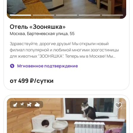
Отель «Зооняшка»
Москва, Бартеневская улица, 55
Здравствуйте, дорогие друзья! Мы открыли новый
филиал популярной и любимой многими зоогостиницы
для животных "ЗООНЯШКА". Теперь мы в Москве! Мы
рады принять Ваших милых няшек, окружить их любовью
Мгновенное подтверждение
и заботой. Тем, кто не успеет забронировать в новом
отеле, постараемся подобрать номера в основном
от 499 ₽/сутки
загородном отеле, в котором собачки могут резвиться
целый день на открытом воздухе на своей территории!
Договор на вет обслуживание с ветеринарной клиникой.
Принимаем кошек/собачек с вет паспортами,
прививками (либо свежие анализы на инфекции) ,
обработанные от глистов и паразитов. 🐱🐶🐧 Добро
пожаловать, милые няшки! 🤗