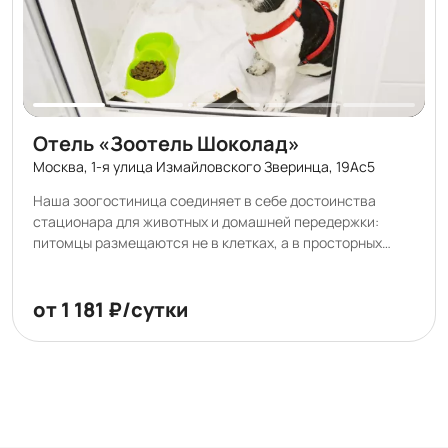
Отель «Зоотель Шоколад»
Москва, 1-я улица Измайловского Зверинца, 19Ас5
Наша зоогостиница соединяет в себе достоинства
стационара для животных и домашней передержки:
питомцы размещаются не в клетках, а в просторных
боксах, отделка которых поддается многократным
обработкам самыми сильными дезсредствами. После
каждого гостя боксы тщательно моются и кварцуются.
от 1 181 ₽/сутки
Планировка номеров предусмотрена так, что животные
не видят друг друга, что снижает уровень стресса во
время пребывания в зоогостинице. У нас Вы не найдете
ничего, что может повредить здоровью Вашего питомца
— только удобные и продуманные решения!