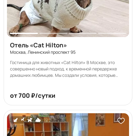
Отель «Cat Hilton»
Москва, Ленинский проспект 95
Гостиница для животных «Cat Hilton» В Москве, это
совершенно новый подход, к временной передержке
домашних любимцев. Мы создали условия, которые
соответствуют самым высоким требованиям
заботливых хозяев. Каждая мелочь отображает нашу
любовь и преданность к Вашим питомцам. Гостинца для
от 700 ₽/сутки
кошек «Cat Hilton» оснащена следующими системами
безопасности: • Индивидуальное видеонаблюдение. •
Видеонаблюдение периметра отеля. • Охранная
сигнализация. • Пожарная сигнализация с системой
дымоудаления • Контроль доступа. Мы так же оснастили
«Cat Hilton» • Безопасной системой очистки воздуха (