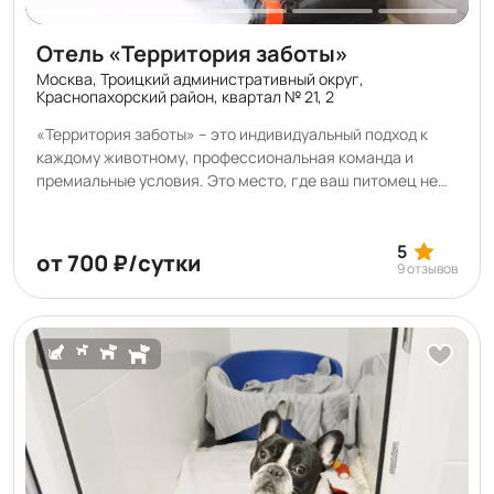
Отель «Территория заботы»
Москва, Троицкий административный округ,
Краснопахорский район, квартал № 21, 2
«Территория заботы» – это индивидуальный подход к
каждому животному, профессиональная команда и
премиальные условия. Это место, где ваш питомец не
только может остаться на время, но и укрепить
здоровье, научиться чему-то новому, навести красоту
или насладиться SPA-процедурами. В нашем отеле вы
5
от 700 ₽/сутки
9 отзывов
можете подготовить питомца к выставке, а также
арендовать помещения для проведения мастер-
классов, лекций, соревнований и конкурсов.