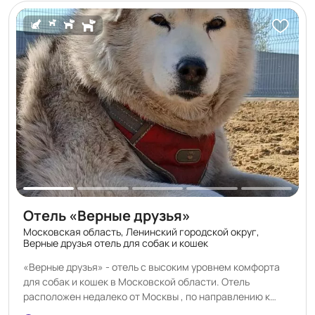
Принимаем кошек/собачек с вет паспортами,
прививками (либо свежие анализы на инфекции) ,
обработанные от глистов и паразитов. 🐱🐶🐧 Добро
пожаловать, милые няшки! 🤗
Отель «Верные друзья»
Московская область, Ленинский городской округ,
Верные друзья отель для собак и кошек
«Верные друзья» - отель с высоким уровнем комфорта
для собак и кошек в Московской области. Отель
расположен недалеко от Москвы , по направлению к
аэропорту Домодедово , 19 км от МКАД , д. Андреевское .