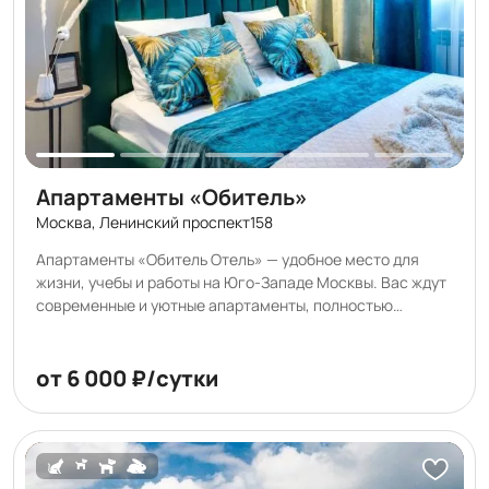
Апартаменты «Обитель»
Москва, Ленинский проспект158
Апартаменты «Обитель Отель» — удобное место для
жизни, учебы и работы на Юго-Западе Москвы. Вас ждут
современные и уютные апартаменты, полностью
оснащённые для комфортного проживания — как на
несколько дней, так и на длительный срок. Удобная
мебель, ортопедический матрас, полноценная кухня,
от 6 000 ₽/сутки
современная бытовая техника, Wi-Fi, рабочая зона и всё
необходимое для повседневной жизни создают
атмосферу, в которой вы почувствуете себя как дома.
Заботливый персонал и продуманное пространство
делают проживание по-настоящему спокойным и