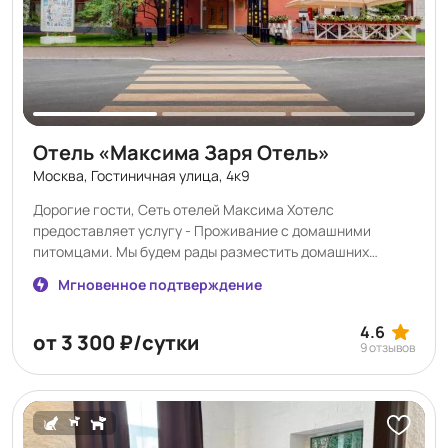
получаете редкое сочетание: отличную транспортную
доступность, инфраструктуру бизнес-парка, близость к
лесу и расслабляющую атмосферу.
Отель «Максима Заря Отель»
Москва, Гостиничная улица, 4к9
Дорогие гости, Сеть отелей Максима Хотелс
предоставляет услугу - Проживание с домашними
питомцами. Мы будем рады разместить домашних
животных весом до 7 кг и высотой не более 30 см. Не
Мгновенное подтверждение
забудьте взять с собой ветеринарный паспорт со
штампами всех необходимых прививок, срок действия
4.6
которого актуален на момент окончания вашего
от 3 300 ₽/сутки
9 отзывов
пребывания в наших отелях. Стоимость проживания
домашнего животного составляет 1500 рублей.
Бронирование услуги проживание с животными
возможно только по телефону: +7(495) 788-72-72 через
Службу приема и размещения или через Отдел