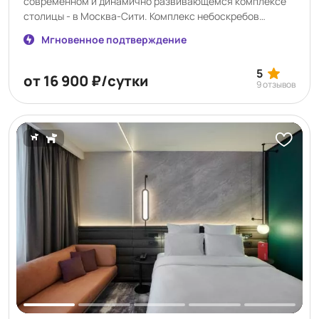
современном и динамично развивающемся комплексе
столицы - в Москва-Сити. Комплекс небоскребов
Москва-Сити расположен на Пресненской набережной
Мгновенное подтверждение
вблизи известных достопримечательностей Москвы,
таких как Дом Правительства РФ, Центр Международной
5
Торговли, Национальный центр Россия. Москва-Сити -
от 16 900 ₽/сутки
9 отзывов
деловое сердце столицы, которое часто называют
«городом в городе» из-за полной самодостаточности
инфраструктуры: здесь есть всё необходимое для
работы, жизни и досуга. Diamond Apartments - лучший
апарт-отель Москвы 2021г. по версии PROESTATE & TOBY
AWARDS. Лучший апарт-отель России 2021г. и 2023г. по
версии RUSSIAN HOSPITALITY AWARDS. Финалисты
НАЦИОНАЛЬНОЙ ГОСТИНИЧНОЙ ПРЕМИИ 2021 в
номинации "Лучший апарт-отель".