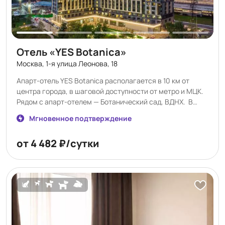
Отель «YES Botanica»
Москва, 1-я улица Леонова, 18
Апарт-отель YES Botanica располагается в 10 км от
центра города, в шаговой доступности от метро и МЦК.
Рядом с апарт-отелем — Ботанический сад, ВДНХ. В
комплексе несколько различных категорий от
Мгновенное подтверждение
небольших студий до просторных люксов. Сеть апарт-
отелей YES — это европейский подход к аренде жилья, в
от 4 482 ₽/сутки
котором комфорт и свобода ценятся превыше всего.
Выбирая проживание в апартаментах в YES Botanica, Вы
получаете стильные апартаменты с современной
техникой̆ и мебелью с огромным спектром
дополнительных услуг.