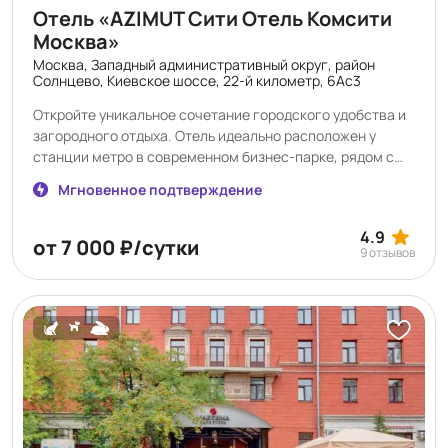
Отель «AZIMUT Сити Отель Комсити
Москва»
Москва, Западный административный округ, район
Солнцево, Киевское шоссе, 22-й километр, 6Ас3
Откройте уникальное сочетание городского удобства и
загородного отдыха. Отель идеально расположен у
станции метро в современном бизнес-парке, рядом с
живописным Говоровским лесом. Это обеспечивает
Мгновенное подтверждение
одновременно легкий доступ к деловому центру и
погружению в природу. На прилегающей территории вас
4.9
ждет ландшафтный сад с прудом и фонтанами – зона
от 7 000 ₽/сутки
9 отзывов
отдыха от городской суеты. Предлагаем стильные
номера, включая оборудованные для людей с
ограниченными возможностями. В круглосуточном
ресторане – разнообразное меню русской и
европейской кухни. Летом открывается терраса с видом
на фонтан. Доступен тренажерный зал, конференц-зона
и бесплатная парковка. Удобство дополняет торговая
галерея в здании: салоны красоты, аптека, почта,
ателье. Все необходимое – рядом. Выбирая нас, вы