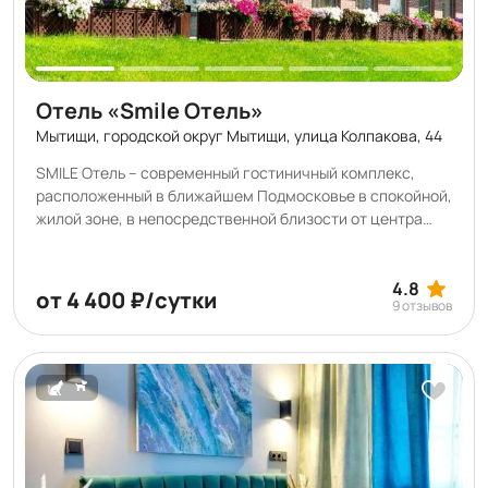
Отель «Smile Отель»
Мытищи, городской округ Мытищи, улица Колпакова, 44
SMILE Отель – современный гостиничный комплекс,
расположенный в ближайшем Подмосковье в спокойной,
жилой зоне, в непосредственной близости от центра
города Мытищи. Бронируя номера на любой срок вы
сможете по достоинству оценить удобства
месторасположения отеля и развитую городскую
4.8
от 4 400 ₽/сутки
9 отзывов
инфраструктуру, которая его окружает. Мы ценим ваше
время и предлагаем сервис 24/7. Выбирая нас, вы
получаете стильные номера с современной техникой и
мебелью, с огромным спектром дополнительных услуг.
Для вашего удобства забронировать номера можно как
на длительный срок, так и воспользоваться
предложением посуточного проживания.