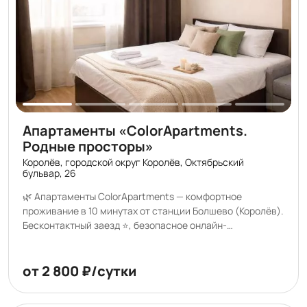
Апартаменты «ColorApartments.
Родные просторы»
Королёв, городской округ Королёв, Октябрьский
бульвар, 26
🌿 Апартаменты ColorApartments — комфортное
проживание в 10 минутах от станции Болшево (Королёв).
Бесконтактный заезд ⭐, безопасное онлайн-
бронирование 💳. Работаем с физ. и юр. лицами; заявку
на оформление отчётных документов принимаем
заранее — до заезда. Подходит для командировок,
от 2 800 ₽/сутки
гостей города, путешественников и сотрудников
компаний. Независимо от национальной, расовой и