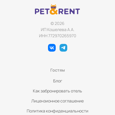
стойка регистрации работает 24/7, а персонал всегда
готов помочь. ​«Ракурс» выбирают за комфорт, порядок и
удобную инфраструктуру. Забронируйте номер и
приезжайте в Ульяновск вместе с питомцем.
© 2026
ИП Кошелева А.А.
ИНН 772970265970
Гостям
Блог
Как забронировать отель
Лицензионное соглашение
Политика конфиденциальности