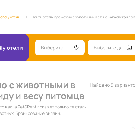
iendly отели
Найти отель, где можно с животными в ст-це Багаевская по 
dly отели
Выберите город
Выберите даты
но с животными в
Найдено 5 вариант
иду и весу питомца
го вес, а Pet&Rent покажет только те отели
вотных. Бронирование онлайн.