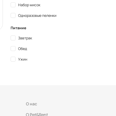
Набор мисок
Одноразовые пеленки
Питание
Завтрак
Обед
Ужин
О нас
O Pet&Rent