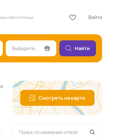
Войти
виду и весу питомца
Выберите гостей
Найти
ов
Смотреть на карте