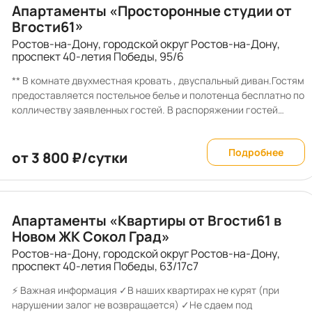
Апартаменты «Просторонные студии от
Вгости61»
Ростов-на-Дону, городской округ Ростов-на-Дону,
проспект 40-летия Победы, 95/6
** В комнате двухместная кровать , двуспальный диван.Гостям
предоставляется постельное белье и полотенца бесплатно по
колличеству заявленных гостей. В распоряжении гостей
укомплектованная кухня( обеденная зона, холодильник
,электроплита, микроволновка, чайник, вся необходимая
Подробнее
посуда) Чай кофе, сахар Есть стиральная машинка,,
от 3 800 ₽/сутки
стиральный порошек, утюг, гладильная доска. ** Вместимость
до 4-х гостей..Стоимость указана до 2-х гостей, за
последующих доплата . При заселении заключается договор.
ШУМНЫЕ МЕРОПРИЯТИЯ И КУРЕНИЕ В КВАРТИРЕ ЗАПРЕЩЕНЫ
Апартаменты «Квартиры от Вгости61 в
! ** Машину можно оставить под домом на не охраняемой
Новом ЖК Сокол Град»
стоянке или на платной 300 м от дома. Магазин есть в доме .
Ростов-на-Дону, городской округ Ростов-на-Дону,
ВАЖНО ! Командировочным предоставляю договор и чек,
проспект 40-летия Победы, 63/17с7
возможна работа с организациями. У нас удаленное
заселение и до заезда заключается договор в онлайн
⚡ Важная информация ✓В наших квартирах не курят (при
формате Если Вы не готовы к заключению договора,
нарушении залог не возвращается) ✓Не сдаем под