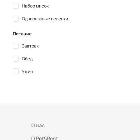
Набор мисок
Одноразовые пеленки
Питание
Завтрак
Обед
Ужин
О нас
O Pet&Rent