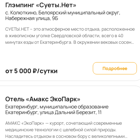
Глэмпинг «Суеты.Нет»
с. Колюткино, Белоярский муниципальный округ,
Набережная улица, 9Б
СУЕТЫ.НЕТ – это атмосферное место отдыха, расположенное
в живописном уголке Свердловской области, всего в 40
минутах езды от Екатеринбурга. В окружении вековых сосен
на живописном берегу реки Исеть. Для проживания доступны
уютные домики с панорамными окнами на сваях, названные в
честь уральских животных – Лиса, Заяц, Рысь, Белка, Кабан,
Лось, Медведь и Бобер. Все домики имеют индивидуальную
Подробнее
от 5 000 ₽/сутки
террасу. Возле некоторых установлены сетки-гамаки,
выдерживающие до 400 кг, а у некоторых столы со
скамейками. Инфраструктура комплекса включает две бани с
сибирскими чанами (можно приобрести пихтовые, дубовые и
Отель «Амакс ЭкоПарк»
березовые веники), лобное место для посиделок, спуск к реке
Екатеринбург, муниципальное образование
с уютной зоной отдыха и даже фортепиано для творческих
Екатеринбург, улица Дальний Березит, 11
натур. Мы рады домашним питомцам и готовы к размещению в
отельных домиках гостей с собаками любых размеров.
АМАКС «ЭкоПарк» — курорт, сочетающий современные
медицинские технологии с целебной силой природы.
Насладитесь отдыхом в сосновом бору с великолепными