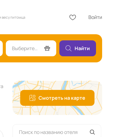
Войти
 и весу питомца
Выберите гостей
Найти
та
Смотреть на карте