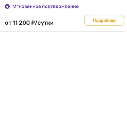
видами, SPA-процедурами и комфортным проживанием
Мгновенное подтверждение
европейского уровня. Мы заботимся о каждом госте, включая
ваших питомцев! Ждем Вас в гости!
Подробнее
от 11 200 ₽/сутки