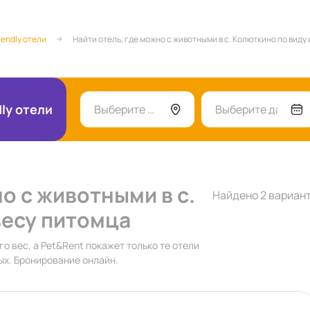
iendly отели
Найти отель, где можно с животными в с. Колюткино по виду
dly отели
Выберите город
Выберите даты
о с животными в с.
Найдено 2 вариан
весу питомца
го вес, а Pet&Rent покажет только те отели
ых. Бронирование онлайн.