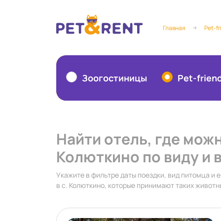
Главная
Pet-fr
Зоогостиницы
Pet-frien
Найти отель, где можн
Колюткино по виду и 
Укажите в фильтре даты поездки, вид питомца и е
в с. Колюткино, которые принимают таких животн