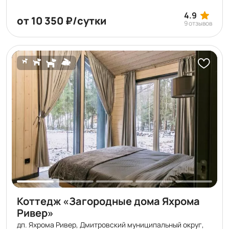
выходящими в лес, гриль-зоны и костровая, рыбалка и
чистое озеро с песчаным дном и пляжем — «природный
4.9
от 10 350 ₽/сутки
9 отзывов
бассейн» размером 5,5 га с подземными источниками. К
нам можно с питомцами любого размера.
Коттедж «Загородные дома Яхрома
Ривер»
дп. Яхрома Ривер, Дмитровский муниципальный округ,