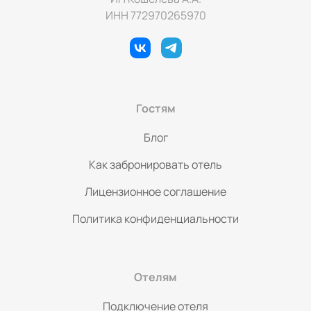
проживания за каждого питомца. Заселение с 16:00,
ИНН 772970265970
выезд до 13:00. В радиусе 30-35 минут на машине есть
множество активностей: горнолыжный курорт
“Сорочаны”, спортивно-развлекательные комплексы,
полеты на воздушных шарах, фермы, конюшни,
квадроциклы, рестораны и т.д. При заезде взимается
залог 20.000₽, который возвращается после проверки
Гостям
дома. Забронируйте свой отдых на природе в "Яхрома
Ривер" уже сегодня!
Блог
Как забронировать отель
Лицензионное соглашение
Политика конфиденциальности
Отелям
Подключение отеля