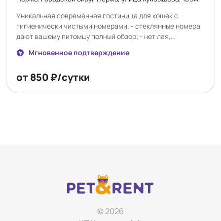
Уникальная современная гостиница для кошек с
гигиенически чистыми номерами. - стеклянные номера
дают вашему питомцу полный обзор; - нет лая,
посторонних шумов и запахов; - в течение дня с котами
Мгновенное подтверждение
сидит котоняня; - фото-, видео отчет 2 раза в день. При
необходимости можно подключить индивидуальную
от 850 ₽/сутки
камеру в номере.
© 2026