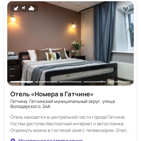
отдел бронирования по телефону не позднее 19:00
согласованию с отелем Доплата за проживание с
предыдущего дня. Номер телефона для связи
питомцем — 500 руб. в сутки Допустимый вес питомца —
предоставляется в подтверждении бронирования.
до 15 кг. Максимальное количество питомцев в номере
—1-2 питомца. в зависимости от выбранной категории
номера. При заселении может взиматься возвратный
депозит — 5000 руб.
Отель «Номера в Гатчине»
Гатчина, Гатчинский муниципальный округ, улица
Володарского, 24А
Отель находится в центральной части города Гатчина.
Гостям доступен бесплатный интернет и автостоянка.
Отдохнуть можно в гостиной зоне с телевизором. Отель
предлагает к заселению уютные и просторные номера.
Мгновенное подтверждение