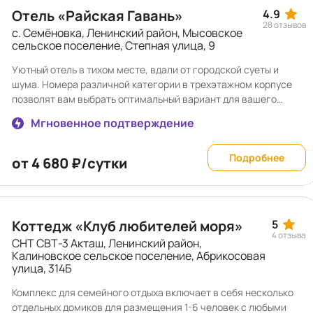
Отель «Райская Гавань»
4.9
28 отзывов
с. Семёновка, Ленинский район, Мысовское
сельское поселение, Степная улица, 9
Уютный отель в тихом месте, вдали от городской суеты и
шума. Номера различной категории в трехэтажном корпусе
позволят вам выбрать оптимальный вариант для вашего
отдыха. Отдельно расположенная аквазона с двумя
Мгновенное подтверждение
бассейнами, зоной для пикника и барбекю и спуском к
мелкому и чистому Азовскому морю, к которой вы пройдете по
красивейшему внутреннему дворику, благоухающему
Подробнее
от 4 680 ₽/сутки
цветами и хвоей. Трехразовая шведская линия в качестве
дополнительной услуги по питанию. Детская анимация в
аквазоне, площадка для малышей в нашем парке. Бесплатное
пользование инфраструктурой всех трех отелей нашего
Коттедж «Клуб любителей моря»
5
курорта (СПА-зоны, бассейны, тренажерный зал). По-
4 отзыва
СНТ СВТ-3 Акташ, Ленинский район,
домашнему приятный семейный отдых. Мы с удовольствием
Калиновское сельское поселение, Абрикосовая
работаем, чтобы вы с удовольствием отдыхали!
улица, 314Б
Комплекс для семейного отдыха включает в себя несколько
отдельных домиков для размещения 1-6 человек с любыми