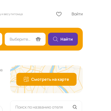
Войти
у и весу питомца
Выберите гостей
Найти
ов
Смотреть на карте