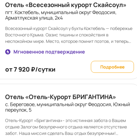
Отель «Всесезонный курорт Скайсоул»
пгт. Коктебель, муниципальный округ Феодосия,
Арматлукская улица, 2к4
Всесезонный курорт Скайсоул у бухты Коктебель — побережье
Восточного Крыма. Оазис тишины и спокойствия в
неспокойном мире. Место, которое помнит поэтов, и теперь
ждёт вас. Всесезонный курорт Скайсоул предлагает видовые
Мгновенное подтверждение
дизайнерские номера, включая семейные люксы с видом на
море или горы и уютные Смарт студии. Вас ждут комфортные
номера с балконами, откуда открываются потрясающие виды
Подробнее
от 7 920 ₽/сутки
на Коктебельскую бухту или горы, кондиционером, мини
баром, халатами и косметикой. Некоторые номера
оборудованы стиральной машиной и микроволновой печью. В
ресторане подают завтрак, есть детское меню. Можно
Отель «Отель-Курорт БРИГАНТИНА»
заказать обед и ужин а la carte, предлагается услуга
с. Береговое, муниципальный округ Феодосия, Южный
обслуживания в номерах. На территории — 2 круглогодичных
переулок, 5
подогреваемых бассейна с пресной водой (для взрослых и
маленьких путешественников). Есть панорамная баня. На
Отель-Курорт «Бригантина»- это истинная забота о Вашем
территории оборудована современное пространство для
отдыхе Залогом безупречного отдыха является отсутствие
занятий спортом с тренажерами. Для детей предусмотрен
забот. Наша миссия сделать Ваш отдых безупречным!