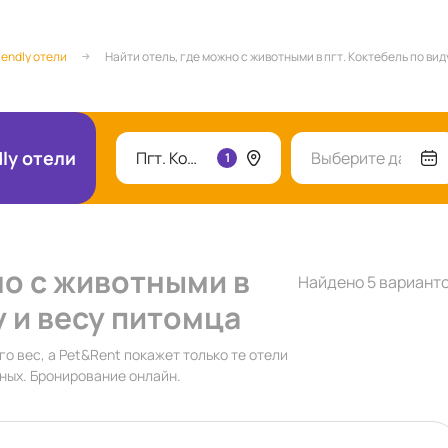
iendly отели
Найти отель, где можно с животными в пгт. Коктебель по вид
dly отели
Пгт. Коктебель
Выберите даты
1
но с животными в
Найдено 5 вариант
у и весу питомца
го вес, а Pet&Rent покажет только те отели
тных. Бронирование онлайн.