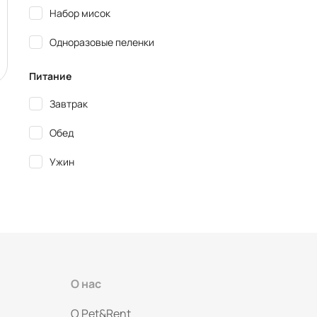
Набор мисок
Одноразовые пеленки
Питание
Завтрак
Обед
Ужин
О нас
O Pet&Rent