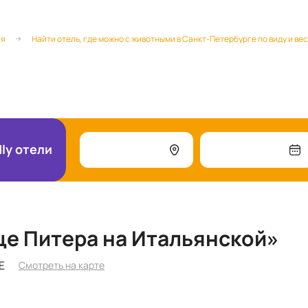
ая
Найти отель, где можно с животными в Санкт-Петербурге по виду и ве
dly отели
це Питера на Итальянской»
Е
Смотреть на карте