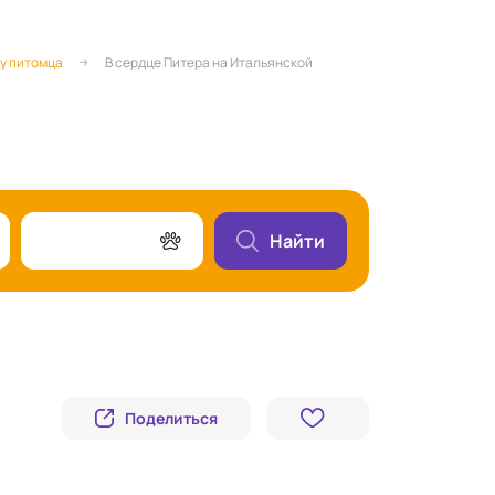
су питомца
В сердце Питера на Итальянской
Найти
Поделиться