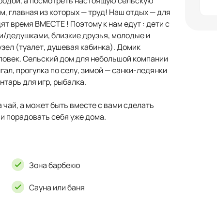
иродой, а посмотреть настоящую сельскую
, главная из которых — труд! Наш отдых — для
т время ВМЕСТЕ ! Поэтому к нам едут : дети с
и/дедушками, близкие друзья, молодые и
узел (туалет, душевая кабинка). Домик
еловек. Сельский дом для небольшой компании
нгал, прогулка по селу, зимой — санки-ледянки
нтарь для игр, рыбалка.
 чай, а может быть вместе с вами сделать
и порадовать себя уже дома.
Зона барбекю
Сауна или баня