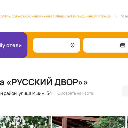
 отель, где можно с животными в с. Федосиха по виду и весу питомца
Уса
dly отели
ба «РУССКИЙ ДВОР»»
й район, улица Ишим, 34
Смотреть на карте