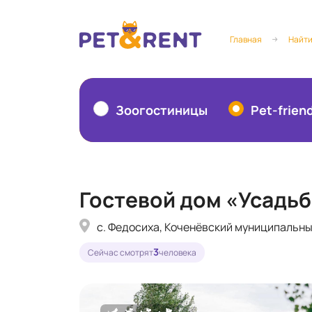
Главная
Найти
Зоогостиницы
Pet-frien
Гостевой дом «Усадь
с. Федосиха, Коченёвский муниципальны
3
Сейчас смотрят
человека