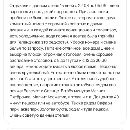
Отдыхали в данном отеле 15 дней с 22.08 по 05.09., двое
взрослых и двое детей подростков. При заселении
проблем не было, жили в Люксе на втором этаже, двух
комнатный номер с огромной кроватью и двумя
диванами, в каждой комнате кондиционер и телевизор,
есть холодильник, вода горячая всегда была (причём
для Геленджика это редкость). Уборка номера и смена
белья по запросу. Питание отличное, всë домашнее и
выбор не плохой, огромная столовая, очень хорошее
расписание столовой, с 8 до 11 утра и с 12 до 20.30
вечера, можно ходить кушать в любое время. Персонал
очень дружелюбный. Естественно были недочёты, но они
для нас были не существенные. У отеля очень удобное
расположение, напротив стоянка автобуса, рядом два
пляжа: Бегемот и Солнце. В трёх минутах Магнит,
Пятёрочка, Магнит Косметик, аптека и т.д. До центра 40
минут пешком или на автобусе. Также рядом Сафари-
парк, аквапарк Золотая бухта, ходили туда пешком.
Очень советую данный отель!!!!