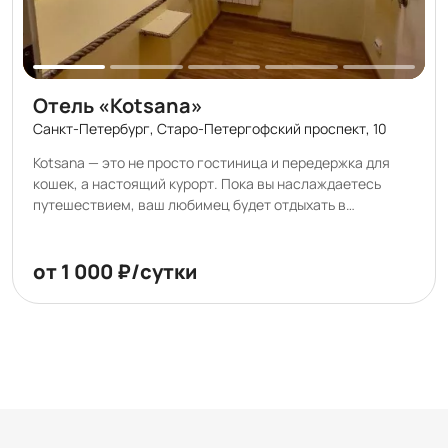
заботимся о спокойствии наших гостей.
Отель «Kotsana»
Санкт-Петербург, Старо-Петергофский проспект, 10
Kotsana — это не просто гостиница и передержка для
кошек, а настоящий курорт. Пока вы наслаждаетесь
путешествием, ваш любимец будет отдыхать в
атмосфере заботы, уюта и внимания. Представьте:
нежные солнечные лучи, приятная музыка, ласковые
няни, массажи, игры и релакс — каждый день как
от 1 000 ₽/сутки
маленький отпуск. Мы создали идеальные условия для
отдыха котиков в нашем роскошном SPA-отеле.
Подарите своему хвостику незабываемые каникулы — он
их заслуживает! Ваш питомец – наш король!