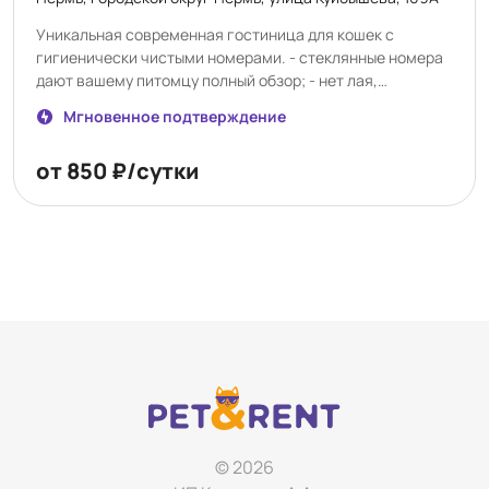
Уникальная современная гостиница для кошек с
гигиенически чистыми номерами. - стеклянные номера
дают вашему питомцу полный обзор; - нет лая,
посторонних шумов и запахов; - в течение дня с котами
Мгновенное подтверждение
сидит котоняня; - фото-, видео отчет 2 раза в день. При
необходимости можно подключить индивидуальную
от 850 ₽/сутки
камеру в номере.
© 2026