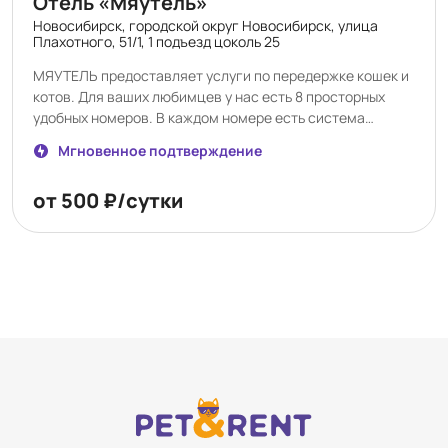
Отель «Мяутель»
Новосибирск, городской округ Новосибирск, улица
Плахотного, 51/1, 1 подъезд цоколь 25
МЯУТЕЛЬ предоставляет услуги по передержке кошек и
котов. Для ваших любимцев у нас есть 8 просторных
удобных номеров. В каждом номере есть система
кондиционирования, отдельный свет, видеонаблюдение.
Мгновенное подтверждение
У нас установлены веб камеры онлайн, так что вы в
любое время сможете понаблюдать за вашим
от 500 ₽/сутки
питомцем. Стоимость аренды номера для вашей кошки
500 рублей/сутки + корм и наполнитель. В нашей
компании работаю люди которые действительно любят
животных, так что вашему любимчику будет у нас
комфортно и безопасно. Если у вас остались вопросы по
работе МЯУТЕЛЬ, позвоните и мы предоставим полную
информацию по все интересующим вас моментам.