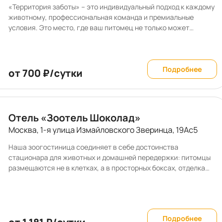
«Территория заботы» – это индивидуальный подход к каждому
животному, профессиональная команда и премиальные
условия. Это место, где ваш питомец не только может
остаться на время, но и укрепить здоровье, научиться чему-то
новому, навести красоту или насладиться SPA-процедурами.
В нашем отеле вы можете подготовить питомца к выставке, а
также арендовать помещения для проведения мастер-
Подробнее
от 700 ₽/сутки
классов, лекций, соревнований и конкурсов.
Отель «Зоотель Шоколад»
Москва, 1-я улица Измайловского Зверинца, 19Ас5
Наша зоогостиница соединяет в себе достоинства
стационара для животных и домашней передержки: питомцы
размещаются не в клетках, а в просторных боксах, отделка
которых поддается многократным обработкам самыми
сильными дезсредствами. После каждого гостя боксы
тщательно моются и кварцуются. Планировка номеров
предусмотрена так, что животные не видят друг друга, что
Подробнее
снижает уровень стресса во время пребывания в