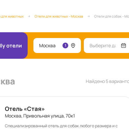
 для животных
Отели для животных – Москва
Отели для собак – М
dly отели
Москва
Выберите даты
1
сква
Найдено 5 вариант
Отель «Стая»
Москва, Привольная улица, 70к1
Специализированный отель для собак любого размера и с