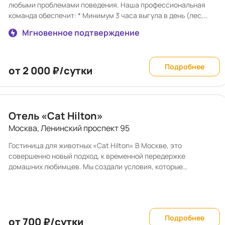
любыми проблемами поведения. Наша профессиональная
команда обеспечит: * Минимум 3 часа выгула в день (лес,
городская среда, площадка) * Подарочные лакомства с полок
Мгновенное подтверждение
нашего магазина * Общение, игры и занятия с собакой *
Собака не будет оставаться одна (ночью присутствует
сотрудник центра) * Уход и кормление согласно
Подробнее
установленному режиму и рациону * Контроль за
от 2 000 ₽/сутки
самочувствием и проведение медицинских манипуляций (при
необходимости) * Приучение к туалету и режиму (при
необходимости) * Фото и видео отчеты
Отель «Cat Hilton»
Москва, Ленинский проспект 95
Гостиница для животных «Cat Hilton» В Москве, это
совершенно новый подход, к временной передержке
домашних любимцев. Мы создали условия, которые
соответствуют самым высоким требованиям заботливых
хозяев. Каждая мелочь отображает нашу любовь и
преданность к Вашим питомцам. Гостинца для кошек «Cat
Hilton» оснащена следующими системами безопасности: •
Подробнее
Индивидуальное видеонаблюдение. • Видеонаблюдение
от 700 ₽/сутки