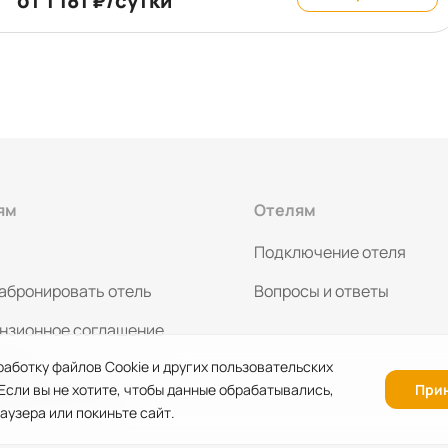
от 1 181 ₽/сутки
зоогостинице. У нас Вы не найдете ничего, что может
повредить здоровью Вашего питомца — только удобные и
продуманные решения!
ям
Отелям
Подключение отеля
забронировать отель
Вопросы и ответы
нзионное соглашение
работку файлов Cookie и других пользовательских
тика
 Если вы не хотите, чтобы данные обрабатывались,
При
иденциальности
аузера или покиньте сайт.