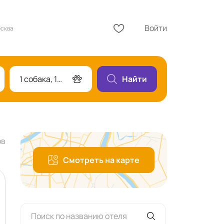
Войти
осква
1 собака, 1 номер
Найти
ов
Смотреть на карте