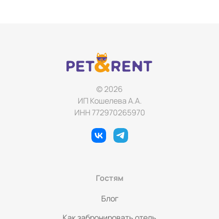
мангальную зону. На территории Вы можете
насладиться красивыми видами на лесной массив и
прекрасные закаты на качелях костровой зоны, спеть
песни под гитару или пожарить зефир на костре. А рядом
с территорией базы находится детская площадка.
Насладитесь настоящим русским паром- на территории
оборудована отдельно стоящая баня!
© 2026
ИП Кошелева А.А.
ИНН 772970265970
Гостям
Блог
Как забронировать отель