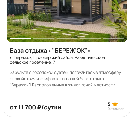
База отдыха «"БЕРЕЖ'ОК"»
д. Бережок, Приозерский район, Раздольевское
сельское поселение, 7
Забудьте о городской суете и погрузитесь в атмосферу
спокойствия и комфорта на нашей базе отдыха
“Бережок”! Расположенные в живописной местности
вблизи озера Мичуринское, наши коттеджи предлагают
идеальный баланс между уединением с природой и
современными удобствами. На закрытой территории
5
от 11 700 ₽/сутки
9 отзывов
находится 7 комфортабельных домов, оборудованных
всей необходимой бытовой техникой, Smart TV, Яндекс-
станцией, спальней с ортопедическими матрасами и
теплым полом. Каждый дом имеет собственную