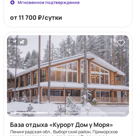
Мгновенное подтверждение
романтических поездок. Здесь легко замедлиться,
выдохнуть и по-настоящему отдохнуть вдали от
от 11 700 ₽/сутки
городской суеты.
База отдыха «Курорт Дом у Моря»
Ленинградская обл., Выборгский район, Приморское