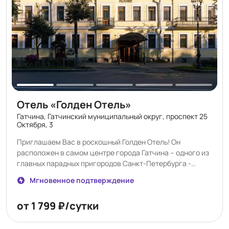
стойка регистрации, чтобы вы могли въехать и выехать в
любое время. • Бесплатный Wi-Fi на всей территории —
вы всегда на связи.
Отель «Голден Отель»
Гатчина, Гатчинский муниципальный округ, проспект 25
Октября, 3
Приглашаем Вас в роскошный Голден Отель! Он
расположен в самом центре города Гатчина – одного из
главных парадных пригородов Санкт-Петербурга -
среди аллей, музеев и дворцов. Здание гостиницы,
Мгновенное подтверждение
являющееся памятником архитектуры второй половины
XIX века, полностью реконструировано в 2005 году.
от 1 799 ₽/сутки
Архитектура отеля гармонично сочетает традиции
классического стиля и современность, а из панорамных
окон гостиницы открывается удивительный вид на