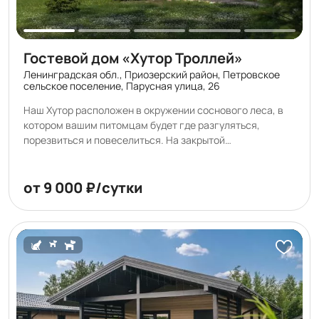
Гостевой дом «Хутор Троллей»
Ленинградская обл., Приозерский район, Петровское
сельское поселение, Парусная улица, 26
Наш Хутор расположен в окружении соснового леса, в
котором вашим питомцам будет где разгуляться,
порезвиться и повеселиться. На закрытой
благоустроенной территории под круглосуточным
видеонаблюдением располагаются 9 гостевых домов в
стиле Барнхаус, у каждого дома есть своя беседка и
от 9 000 ₽/сутки
зона барбекю, включенные в стоимость, а также
просторная парковка, детская площадка, большая
костровая зона, место силы и самое главное - баня с
парилкой из натурального кедра. У нас не бывает
шумных вечеринок. Мы ценим тишину и единение с
природой. Также мы ценим комфорт всех наших гостей и
просим владельцев питомцев гулять на территории
Хутора на поводке.