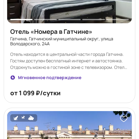
Отель «Номера в Гатчине»
Гатчина, Гатчинский муниципальный округ, улица
Володарского, 24А
Отель находится в центральной части города Гатчина.
Гостям доступен бесплатный интернет и автостоянка.
Отдохнуть можно в гостиной зоне с телевизором. Отель
предлагает к заселению уютные и просторные номера.
Мгновенное подтверждение
Все категории оформлены в классическом стиле и
оборудованы эргономичной мебелью и современной
от 1 099 ₽/сутки
техникой. В шаговой доступности работают различные
кафе, рестораны и продуктовые магазины. Также в
распоряжении постояльцев общая кухня с
холодильником, микроволновой печью и стиральной
машиной. Приветливые сотрудники круглосуточной
стойки регистрации помогут решить любой возникший
вопрос. «Номера в Гатчине» предлагает доступное
удобство. В распоряжении гостей: • Круглосуточная