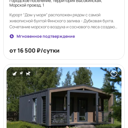
городское поселение, территория Высокинская,
Морской проезд, 1
Курорт “Дом у моря“ расположен рядом с самой
живописной бухтой Финского залива - Дубковая бухта.
Сочетание морского воздуха и соснового леса создают
уникальный микроклимат. Протяженная береговая
Мгновенное подтверждение
полоса позволяет совершать длительные живописные
прогулки. Курорт “Дом у моря“ расположен рядом с
от 16 500 ₽/сутки
самой живописной бухтой Финского залива - Дубковая
бухта. Морские пейзажи и атмосферные закаты -
вдохновляют и наполнят энергией.