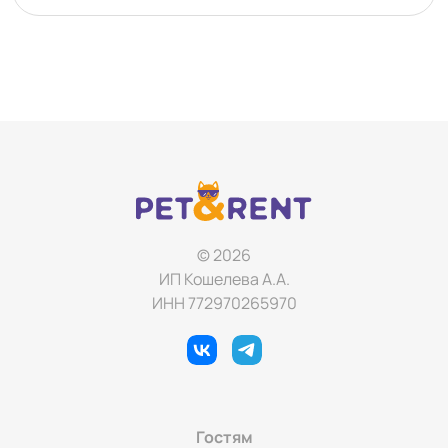
маленький отпуск. Мы создали идеальные условия для
отдыха котиков в нашем роскошном SPA-отеле.
Подарите своему хвостику незабываемые каникулы — он
их заслуживает! Ваш питомец – наш король!
© 2026
ИП Кошелева А.А.
ИНН 772970265970
Гостям