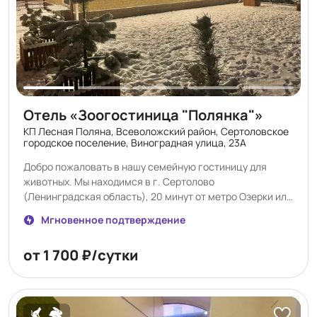
время
Отель «Зоогостиница "Полянка"»
КП Лесная Поляна, Всеволожский район, Сертоловское
городское поселение, Виноградная улица, 23А
Добро пожаловать в нашу семейную гостиницу для
животных. Мы находимся в г. Сертолово
(Ленинградская область), 20 минут от метро Озерки или
проспект Просвещения, Парнас) Ваши питомцы собачки
Мгновенное подтверждение
и кошечки, кролики, хомячки, другие … будут жить в
нашей семье в любви и ласке. Мы не привлекаем
от 1 700 ₽/сутки
наемных работников. За животными ухаживают только
члены семьи. Поэтому мы лично заинтересованы в
наших клиентах, качестве услуг!!! Это очень важно и
ответственно для нас! У нас просторные вольеры-
номера с окнами. Выгул собак на закрытой частной