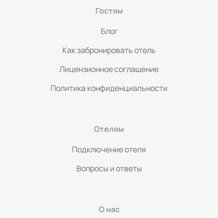
Парк Культуры и Отдыха, спортивный комплекс «Полярис», Э
Гостям
на Батурина, завод «Электроприбор», Юридический институт. ❣️Что м
гарантируем своим гостям? Идеальную чистоту; комфорт и у
Блог
трудится сплоченная команда с 12 летним опытом в гостеприимстве
тем как нажать на кнопку ЗАБРОНИРОВАТЬ, ознакомьтесь с ц
Как забронировать отель
даты и укажите верное количество гостей. Информация в ка
актуальна‼️ 🌏ПРИГЛАШАЕМ НА ВЛАДИМИРСКУЮ ЗЕМЛЮ! У НАС ВПЕЧАТЛЕНИЯ
Лицензионное соглашение
С ИСТОРИЕЙ!
=====================================
Политика конфиденциальности
#vgоsti33 #Вгости33 #посуточно во Владимире #Центр гор
Владимире на сутки #студия во Владимире #удобные крова
квартира #оплата на р/с #чек с QR-кодом #кассовый чек #
командировки #бизнес #красивый вид #интернет wi-fi #чай
Отелям
#квартира с телевизором #квартира со стиральной машинк
Подключение отеля
Вопросы и ответы
О нас