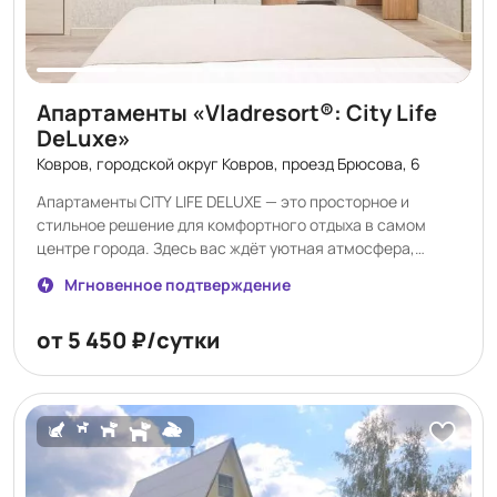
Апартаменты «Vladresort®: City Life
DeLuxe»
Ковров, городской округ Ковров, проезд Брюсова, 6
Апартаменты CITY LIFE DELUXE — это просторное и
стильное решение для комфортного отдыха в самом
центре города. Здесь вас ждёт уютная атмосфера,
современный интерьер и удобства, продуманные до
Мгновенное подтверждение
мелочей. Главное преимущество апартаментов —
возможность объединять номера в коннект, что делает
от 5 450 ₽/сутки
их идеальным выбором не только для больших семей или
компаний друзей, но и для коллег, путешествующих
вместе в деловых целях. Номер площадью 23 м²
оснащён: * удобной двуспальной кроватью; * кухней с
необходимым оборудованием (без плиты); *
микроволновой печью и холодильником; * гладильным
комплексом; * системой кондиционирования; *