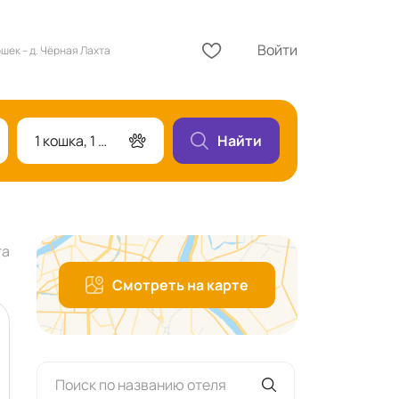
Войти
шек – д. Чёрная Лахта
1 кошка, 1 номер
Найти
та
Смотреть на карте