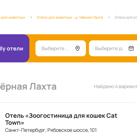
 для животных
Отели для животных – д. Чёрная Лахта
Отели для ко
dly отели
Выберите город
Выберите даты
Чёрная Лахта
Найдено 4 вариан
Отель «Зоогостиница для кошек Cat
Town»
Санкт-Петербург, Рябовское шоссе, 101