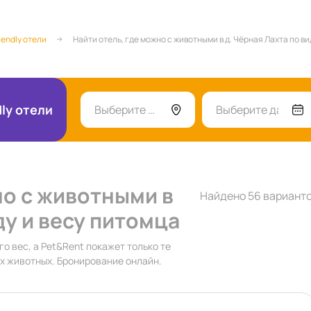
iendly отели
Найти отель, где можно с животными в д. Чёрная Лахта по ви
dly отели
Выберите город
Выберите даты
но с животными в
Найдено 56 вариант
ду и весу питомца
го вес, а Pet&Rent покажет только те
их животных. Бронирование онлайн.