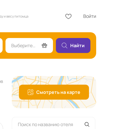
Войти
ду и весу питомца
Выберите гостей
Найти
ов
Смотреть на карте