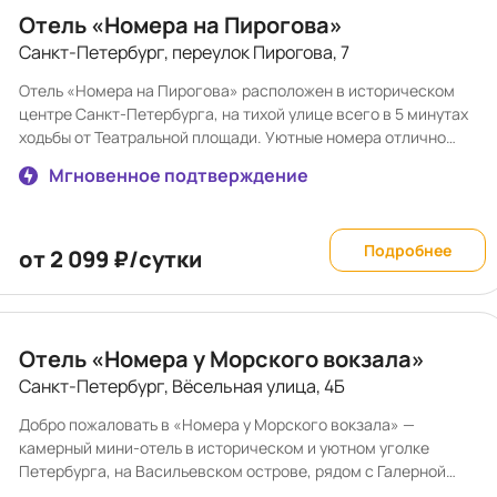
круглосуточной стойки регистрации помогут решить любой
Отель «Номера на Пирогова»
возникший вопрос. «Номера в Гатчине» предлагает доступное
Санкт-Петербург, переулок Пирогова, 7
удобство. В распоряжении гостей: • Круглосуточная стойка
регистрации, чтобы вы могли въехать и выехать в любое
Отель «Номера на Пирогова» расположен в историческом
время. • Бесплатный Wi-Fi на всей территории — вы всегда на
центре Санкт-Петербурга, на тихой улице всего в 5 минутах
связи.
ходьбы от Театральной площади. Уютные номера отлично
подойдут как для одиночек, так и для пары или
Мгновенное подтверждение
путешествующей семьи. Вокруг множество
достопримечательностей - чего стоит Юсуповский дворец,
где закончилась история того самого Распутина! Рядом также
Подробнее
находится «Новая Голландия» - одна из главных площадок для
от 2 099 ₽/сутки
отдыха в центре города. И, разумеется, Мариинский театр -
настоящая жемчужина Петербурга! В каждом номере: -
холодильник - микроволновая печь - быстрый WiFi Завтрак в
формате Ланч-бокса можно заказать через отдел
Отель «Номера у Морского вокзала»
бронирования по телефону не позднее 19:00 предыдущего
Санкт-Петербург, Вёсельная улица, 4Б
дня. Номер телефона для связи предоставляется в
подтверждении бронирования. Также просим Вас
Добро пожаловать в «Номера у Морского вокзала» —
ознакомиться со следующими положениями: -
камерный мини-отель в историческом и уютном уголке
Дополнительное спальное место — раскладная кровать, —
Петербурга, на Васильевском острове, рядом с Галерной
предоставляется по запросу и при наличии возможности за
Гаванью. Здесь каждое утро наполнено лёгким морским