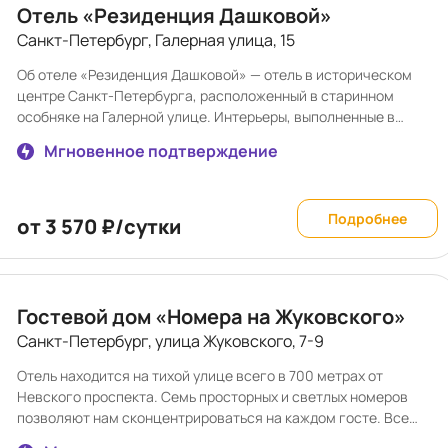
Отель «Резиденция Дашковой»
Санкт-Петербург, Галерная улица, 15
Об отеле «Резиденция Дашковой» — отель в историческом
центре Санкт-Петербурга, расположенный в старинном
особняке на Галерной улице. Интерьеры, выполненные в
голландском стиле, создают атмосферу европейского
Мгновенное подтверждение
Петербурга и делают отдых по-настоящему особенным. Отель
находится в нескольких минутах ходьбы от главных
достопримечательностей города: Исаакиевского собора,
Подробнее
Медного всадника, Дворцовой площади, Эрмитажа и
от 3 570 ₽/сутки
Дворцового моста. Ближайшая станция метро —
«Адмиралтейская», что позволяет легко добраться в любую
часть города. Для гостей ежедневно сервируются завтраки в
формате «шведский стол» в просторном зале «Голландия». В
Гостевой дом «Номера на Жуковского»
течение дня работает уютный лобби-бар с горячими и
Санкт-Петербург, улица Жуковского, 7-9
прохладительными напитками, закусками и десертами.
Особая гордость отеля — собственный закрытый внутренний
Отель находится на тихой улице всего в 700 метрах от
двор. В теплое время года здесь открыта уютная летняя
Невского проспекта. Семь просторных и светлых номеров
терраса, где приятно отдохнуть после прогулок по
позволяют нам сконцентрироваться на каждом госте. Все
Петербургу. По предварительному бронированию за
основные достопримечательности и деловые районы Санкт-