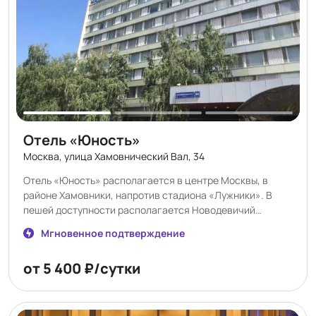
Отель «Юность»
Москва, улица Хамовнический Вал, 34
Отель «Юность» располагается в центре Москвы, в
районе Хамовники, напротив стадиона «Лужники». В
пешей доступности располагается Новодевичий
монастырь. В 100 метрах от отеля находится станция
Мгновенное подтверждение
метро «Спортивная» и станция МЦК «Лужники», откуда
можно добраться до Кремля, Манежной площади, ГУМа и
от 5 400 ₽/сутки
Площади трёх вокзалов. Аэропорт «Внуково»
располагается в 25 км от отеля, «Шереметьево» — в 36
км.