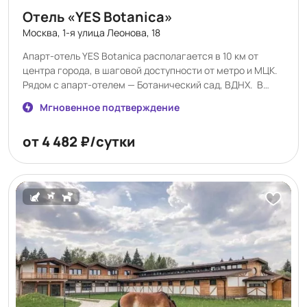
Отель «YES Botanica»
Москва, 1-я улица Леонова, 18
Апарт-отель YES Botanica располагается в 10 км от
центра города, в шаговой доступности от метро и МЦК.
Рядом с апарт-отелем — Ботанический сад, ВДНХ. В
комплексе несколько различных категорий от
Мгновенное подтверждение
небольших студий до просторных люксов. Сеть апарт-
отелей YES — это европейский подход к аренде жилья, в
от 4 482 ₽/сутки
котором комфорт и свобода ценятся превыше всего.
Выбирая проживание в апартаментах в YES Botanica, Вы
получаете стильные апартаменты с современной
техникой̆ и мебелью с огромным спектром
дополнительных услуг.