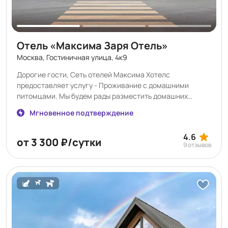
Отель «Максима Заря Отель»
Москва, Гостиничная улица, 4к9
Дорогие гости, Сеть отелей Максима Хотелс
предоставляет услугу - Проживание с домашними
питомцами. Мы будем рады разместить домашних
животных весом до 7 кг и высотой не более 30 см. Не
Мгновенное подтверждение
забудьте взять с собой ветеринарный паспорт со
штампами всех необходимых прививок, срок действия
4.6
которого актуален на момент окончания вашего
от 3 300 ₽/сутки
9 отзывов
пребывания в наших отелях. Стоимость проживания
домашнего животного составляет 1500 рублей.
Бронирование услуги проживание с животными
возможно только по телефону: +7(495) 788-72-72 через
Службу приема и размещения или через Отдел
бронирования: booking@maximahotels.ru. Для вашего
удобства, просьба ознакомиться с правилами
проживания гостей с животными. Основные моменты: В