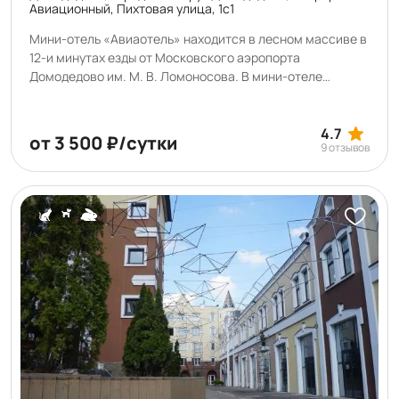
Авиационный, Пихтовая улица, 1с1
Мини-отель «Авиаотель» находится в лесном массиве в
12-и минутах езды от Московского аэропорта
Домодедово им. М. В. Ломоносова. В мини-отеле
"Авиаотель" : Есть кухня, оборудованная для
самостоятельного приготовления пищи (электрическая
печка, микроволновая печь, чайник, раковина). Есть
4.7
от 3 500 ₽/сутки
9 отзывов
стиральная машина, зона сушки белья, гладильная
доска, утюг. Хотите оставаться на связи? В мини-отеле
есть бесплатный Wi-Fi. Если вы путешествуете на
машине, припарковаться можно будет на бесплатной
охраняемой парковке. Здесь рады животным.
Допускается размещение с питомцами за
дополнительную плату.