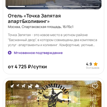
Отель «Точка Запятая
апарт&коливинг»
Москва, Спартаковская площадь, 16/15с1
Точка Запятая - это новое место в уютном районе
"Басманный двор", в котором совмещены два комплекса
услуг: апартаменты и коливинг. Комфортные, уютные
комнаты для молодых специалистов, бизнесменов,
Мгновенное подтверждение
студентов, а также туристов и семей с детьми
полностью укомплектованы и рады встрече новых
4.9
гостей! Мы представляем широкий выбор номеров как
от 4 725 ₽/сутки
9 отзывов
малой, так и большой вместимости - у нас уютно как
одному, так и большой семьей. У нас вы можете
воспользоваться всеми привычными гостиничными
услугами, посетить множество ресторанов
национальных кухонь со всего мира в шаговой
доступности, а также добраться до Кремля всего за 20
минут! Комфортные апартаменты включают в себя
компактную кухню со всем необходимым для