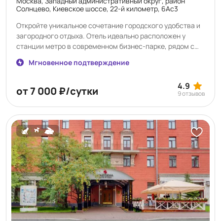
Москва, Западный административный округ, район
Солнцево, Киевское шоссе, 22-й километр, 6Ас3
Откройте уникальное сочетание городского удобства и
загородного отдыха. Отель идеально расположен у
станции метро в современном бизнес-парке, рядом с
живописным Говоровским лесом. Это обеспечивает
Мгновенное подтверждение
одновременно легкий доступ к деловому центру и
погружению в природу. На прилегающей территории вас
4.9
ждет ландшафтный сад с прудом и фонтанами – зона
от 7 000 ₽/сутки
9 отзывов
отдыха от городской суеты. Предлагаем стильные
номера, включая оборудованные для людей с
ограниченными возможностями. В круглосуточном
ресторане – разнообразное меню русской и
европейской кухни. Летом открывается терраса с видом
на фонтан. Доступен тренажерный зал, конференц-зона
и бесплатная парковка. Удобство дополняет торговая
галерея в здании: салоны красоты, аптека, почта,
ателье. Все необходимое – рядом. Выбирая нас, вы
получаете редкое сочетание: отличную транспортную
доступность, инфраструктуру бизнес-парка, близость к
лесу и расслабляющую атмосферу.