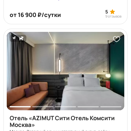
вблизи известных достопримечательностей Москвы,
таких как Дом Правительства РФ, Центр Международной
5
Торговли, Национальный центр Россия. Москва-Сити -
от 16 900 ₽/сутки
9 отзывов
деловое сердце столицы, которое часто называют
«городом в городе» из-за полной самодостаточности
инфраструктуры: здесь есть всё необходимое для
работы, жизни и досуга. Diamond Apartments - лучший
апарт-отель Москвы 2021г. по версии PROESTATE & TOBY
AWARDS. Лучший апарт-отель России 2021г. и 2023г. по
версии RUSSIAN HOSPITALITY AWARDS. Финалисты
НАЦИОНАЛЬНОЙ ГОСТИНИЧНОЙ ПРЕМИИ 2021 в
номинации "Лучший апарт-отель".
Отель «AZIMUT Сити Отель Комсити
Москва»