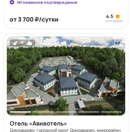
живые выступления музыкантов и получать
Мгновенное подтверждение
удовольствие от кухни. Арт-кэмп «Дикая Мята» — место
для вашего творческого отдыха!
4.5
от 3 700 ₽/сутки
9 отзывов
Отель «Авиаотель»
Домодедово, городской округ Домодедово, микрорайон