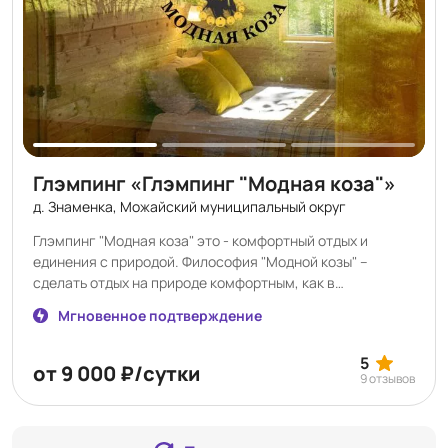
приготовления различных блюд, индивидуальный
санузел с шампунем и гелем для душа, а также фен и
гладильные принадлежности.
Глэмпинг «Глэмпинг "Модная коза"»
д. Знаменка, Можайский муниципальный округ
Глэмпинг "Модная коза" это - комфортный отдых и
единения с природой. Философия "Модной козы" –
сделать отдых на природе комфортным, как в
пятизвездочном отеле в центре Москвы и домашним,
Мгновенное подтверждение
как у родственников. Глэмпинг "Модная коза" – это
уютные цветные домики в окружении леса со своим
5
кафе, мини-фермой, сыроварней и развлечениями.
от 9 000 ₽/сутки
9 отзывов
Находится в Можайском районе Московской области
(всего 115 км от МКАД) по-настоящему уникальна своей
живописной природой. Завтрак включен в стоимость,