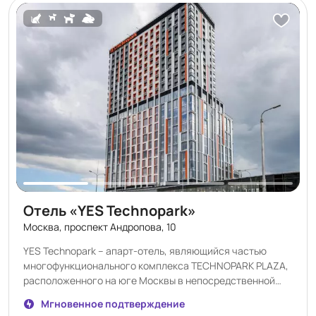
корпоративных и событийных мероприятий. Будем рады
сотрудничеству! Телефон: +7 (499) 55-000-99 e-mail:
sales-pakhra@amaks-hotels.ru
Отель «YES Technopark»
Москва, проспект Андропова, 10
YES Technopark – апарт-отель, являющийся частью
многофункционального комплекса TECHNOPARK PLAZA,
расположенного на юге Москвы в непосредственной
близости от Третьего Транспортного Кольца (ТТК).
Мгновенное подтверждение
Уникальной особенностью является крытая галерея,