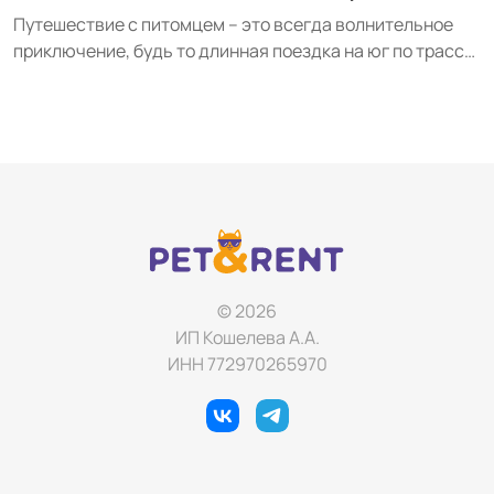
Путешествие с питомцем – это всегда волнительное
приключение, будь то длинная поездка на юг по трассе
М-4 «Дон» или краткий выезд на выходные. Однако
забота о комфорте и безопасности четвероногого друга
не ограничивается выбором pet-friendly отеля или
правильной фиксацией в ...
© 2026
ИП Кошелева А.А.
ИНН 772970265970