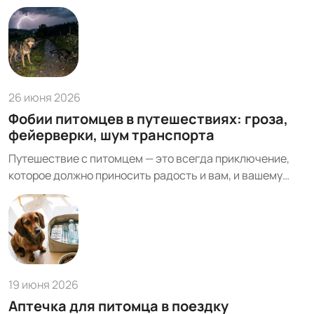
близки к воплощению этой идеи. Мы сами проверили
это на реке Пахра — тихой, красивой и довольно
безопасной для дебюта с питомцем. И теперь делимся
своим опытом и всем, что ...
26 июня 2026
Фобии питомцев в путешествиях: гроза,
фейерверки, шум транспорта
Путешествие с питомцем — это всегда приключение,
которое должно приносить радость и вам, и вашему
четвероногому другу. Однако часто идиллия на отдыхе
может быть нарушена неожиданной реакцией
животного на внешние раздражители. Громкие и резкие
звуки — гроза, фейерверки, шум транспорта ...
19 июня 2026
Аптечка для питомца в поездку