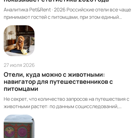
Аналитика Pet&Rent · 2026 Российские отели все чаще
принимают гостей с питомцами, при этом единый
маркер «можно с животными» скрывает разные
ограничения по виду, весу, количеству животных и
условиям оплаты. Разобраться, как устроен этот рынок,
где сосредоточено ...
27 июля 2026
Отели, куда можно с животными:
навигатор для путешественников с
питомцами
Не секрет, что количество запросов на путешествия с
животными растет: по данным социсследований,
примерно 16–18% россиян регулярно берут питомцев с
собой в поездки, а на рынке появляется все больше
гостиниц, готовых принимать гостей с собаками и
кошками. При этом туристы сталкиваются с ...