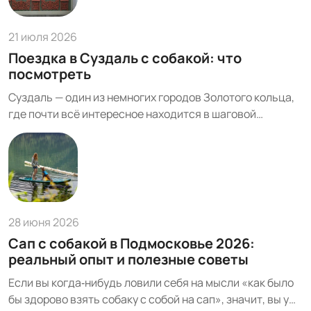
21 июля 2026
Поездка в Суздаль с собакой: что
посмотреть
Суздаль — один из немногих городов Золотого кольца,
где почти всё интересное находится в шаговой
доступности. Расстояние от Москвы — около 225-232
км, а время в пути на машине — 3-4 часа по трассе М7
или через М-12 «Восток». Это делает Суздаль
классическим ...
28 июня 2026
Сап с собакой в Подмосковье 2026:
реальный опыт и полезные советы
Если вы когда‑нибудь ловили себя на мысли «как было
бы здорово взять собаку с собой на сап», значит, вы уже