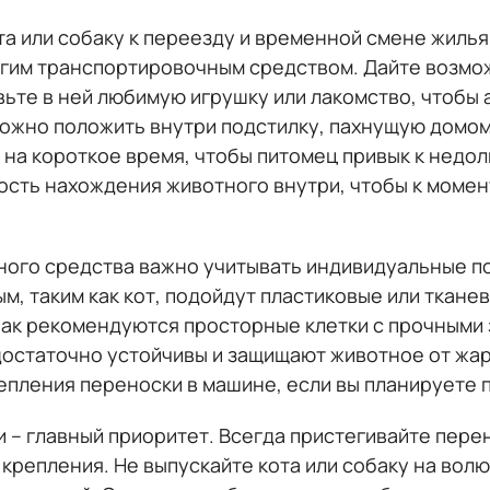
та или собаку к переезду и временной смене жиль
угим транспортировочным средством. Дайте возм
вьте в ней любимую игрушку или лакомство, чтобы
можно положить внутри подстилку, пахнущую домом
 на короткое время, чтобы питомец привык к недол
сть нахождения животного внутри, чтобы к момен
ого средства важно учитывать индивидуальные п
, таким как кот, подойдут пластиковые или ткане
бак рекомендуются просторные клетки с прочными 
достаточно устойчивы и защищают животное от жар
епления переноски в машине, если вы планируете 
и – главный приоритет. Всегда пристегивайте пер
крепления. Не выпускайте кота или собаку на волю