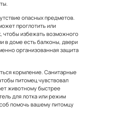
ты.
сутствие опасных предметов.
может проглотить или
х, чтобы избежать возможного
и в доме есть балконы, двери
еменно организованная защита
иться кормление. Санитарные
 чтобы питомец чувствовал
ает животному быстрее
тель для лотка или режим
особ помочь вашему питомцу