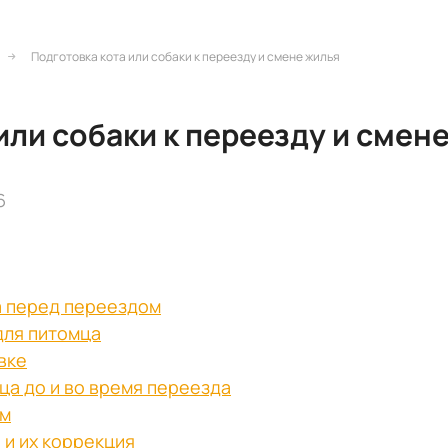
Подготовка кота или собаки к переезду и смене жилья
или собаки к переезду и смен
6
а перед переездом
для питомца
вке
ца до и во время переезда
ом
и их коррекция