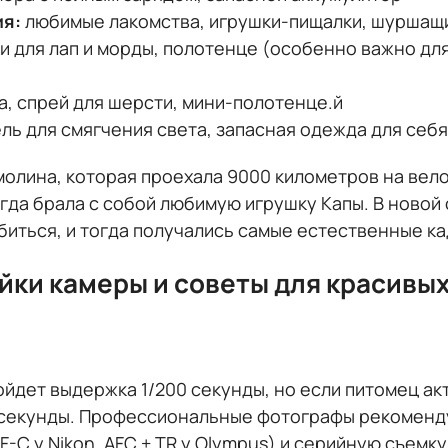
ия:
любимые лакомства, игрушки-пищалки, шуршащ
 для лап и морды, полотенце (особенно важно для
а, спрей для шерсти, мини-полотенце.й
ль для смягчения света, запасная одежда для себ
олина, которая проехала 9000 километров на вело
егда брала с собой любимую игрушку Капы. В ново
биться, и тогда получались самые естественные ка
йки камеры и советы для красивых
йдет выдержка 1/200 секунды, но если питомец ак
00 секунды. Профессиональные фотографы рекомен
AF-C у Nikon, AFC + TR у Olympus) и серийную съем