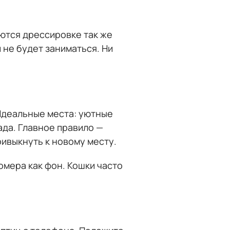
аются дрессировке так же
и не будет заниматься. Ни
Идеальные места: уютные
ада. Главное правило —
ривыкнуть к новому месту.
омера как фон. Кошки часто