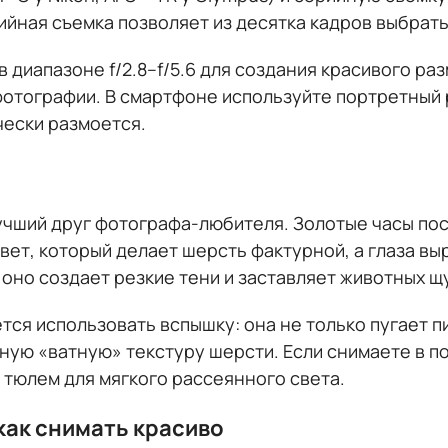
ийная съемка позволяет из десятка кадров выбрат
 диапазоне f/2.8–f/5.6 для создания красивого ра
фотографии. В смартфоне используйте портретный 
чески размоется.
чший друг фотографа-любителя. Золотые часы пос
свет, который делает шерсть фактурной, а глаза в
оно создает резкие тени и заставляет животных щ
ся использовать вспышку: она не только пугает п
нную «ватную» текстуру шерсти. Если снимаете в 
о тюлем для мягкого рассеянного света.
как снимать красиво