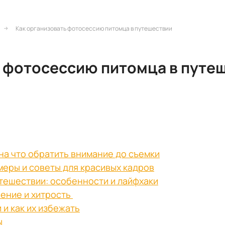
Как организовать фотосессию питомца в путешествии
ь фотосессию питомца в путе
на что обратить внимание до съемки
меры и советы для красивых кадров
утешествии: особенности и лайфхаки
пение и хитрость
и как их избежать
ы