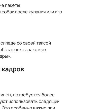
ие пакеты
 собак после купания или игр
я
сипеде со своей таксой
й обстановке знакомые
дры».
 кадров
тивен, потребуется более
дуют использовать следящий
ку. Это особенно важно при