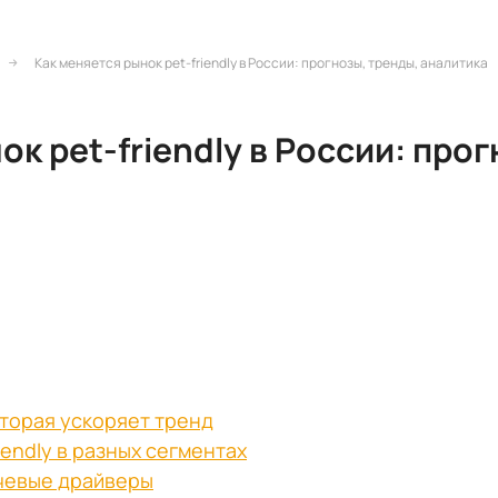
Как меняется рынок pet-friendly в России: прогнозы, тренды, аналитика
к pet-friendly в России: про
оторая ускоряет тренд
iendly в разных сегментах
ючевые драйверы