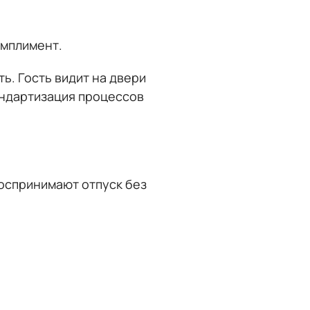
омплимент.
ь. Гость видит на двери
андартизация процессов
воспринимают отпуск без